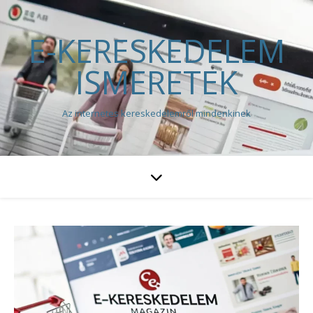
E-KERESKEDELEM
ISMERETEK
Az internetes kereskedelemről mindenkinek