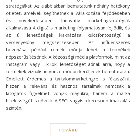
stratégiákat. Az alábbiakban bemutatunk néhány hatékony
ötletet, amelyek segíthetnek a vállalkozása fejlődésében
és növekedésében. Innovatív marketingstratégiák
alkalmazása A digitális marketing folyamatosan fejlődik, és
az új lehetőségek kiaknázása kulcsfontosságú a
versenyelőny megszerzésében. Az influenszerek
bevonása például remek módja lehet a termékek
népszerűsítésének. A közösségi média platformok, mint az
Instagram vagy TikTok, lehetőséget adnak arra, hogy a
termékek vizuálisan vonzó módon kerüljenek bemutatásra.
Emellett érdemes a tartalommarketingre is fókuszálni,
hiszen a releváns és hasznos tartalmak nemcsak a
látogatók figyelmét vonják magukra, hanem a márka
hitelességét is növelik. A SEO, vagyis a keresőoptimalizálás
szintén…
TOVÁBB