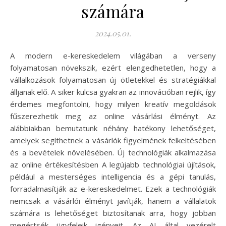
számára
2024.05.01.
A modern e-kereskedelem világában a verseny
folyamatosan növekszik, ezért elengedhetetlen, hogy a
vállalkozások folyamatosan új ötletekkel és stratégiákkal
álljanak elő. A siker kulcsa gyakran az innovációban rejlik, így
érdemes megfontolni, hogy milyen kreatív megoldások
fűszerezhetik meg az online vásárlási élményt. Az
alábbiakban bemutatunk néhány hatékony lehetőséget,
amelyek segíthetnek a vásárlók figyelmének felkeltésében
és a bevételek növelésében. Új technológiák alkalmazása
az online értékesítésben A legújabb technológiai újítások,
például a mesterséges intelligencia és a gépi tanulás,
forradalmasítják az e-kereskedelmet. Ezek a technológiák
nemcsak a vásárlói élményt javítják, hanem a vállalatok
számára is lehetőséget biztosítanak arra, hogy jobban
megértsék ügyfeleik igényeit. Az AI által vezérelt