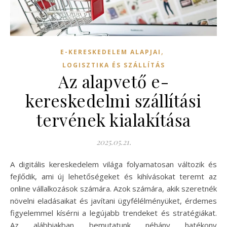
,
E-KERESKEDELEM ALAPJAI
LOGISZTIKA ÉS SZÁLLÍTÁS
Az alapvető e-
kereskedelmi szállítási
tervének kialakítása
2025.05.21.
A digitális kereskedelem világa folyamatosan változik és
fejlődik, ami új lehetőségeket és kihívásokat teremt az
online vállalkozások számára. Azok számára, akik szeretnék
növelni eladásaikat és javítani ügyfélélményüket, érdemes
figyelemmel kísérni a legújabb trendeket és stratégiákat.
Az alábbiakban bemutatunk néhány hatékony