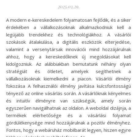
2025.03.29.
A modern e-kereskedelem folyamatosan fejlődik, és a siker
érdekében a vállalkozásoknak alkalmazkodniuk kell a
legújabb trendekhez és technológiákhoz. A vásárlói
szokások átalakulása, a digitális eszközök elterjedése,
valamint a versenytársak innovációi mind hozzájárulnak
ahhoz, hogy a kereskedőknek új megoldásokat kell
kidolgozniuk. Az alábbiakban bemutatunk néhány olyan
stratégiát és ötletet, amelyek segíthetnek a
vállalkozásoknak kiemelkedni a piacon. Vásárlói élmény
fokozása A felhasználói élmény javítása kulcsfontosságú
tényező az online vásárlás során. A vásárlóknak kényelmes
és intuitív élményre van szükségük, amely során
egyszerűen navigálhatnak az oldalon. A weboldal dizájnja, a
termékek elérhetősége és a vásárlási folyamat
gördülékenysége mind hozzájárulnak a pozitív élményhez.
Fontos, hogy a webáruház mobilbarát legyen, hiszen egyre