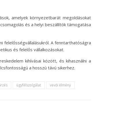
ozások, amelyek környezetbarát megoldásokat
 csomagolás és a helyi beszállítók támogatása
mi felelősségvállalásukról. A fenntarthatóságra
tikus és felelős vállalkozásokat.
reskedelem kihívásai között, és kihasználni a
kulcsfontosságú a hosszú távú sikerhez.
őrzés
ügyfélszolgálat
vevői élmény