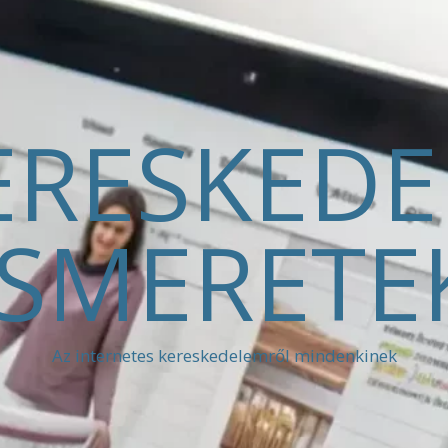
ERESKED
ISMERETE
Az internetes kereskedelemről mindenkinek