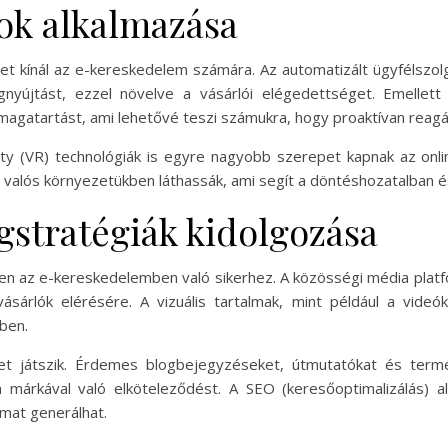
sok alkalmazása
et kínál az e-kereskedelem számára. Az automatizált ügyfélszolg
nyújtást, ezzel növelve a vásárlói elégedettséget. Emellett
 magatartást, ami lehetővé teszi számukra, hogy proaktívan reagál
lity (VR) technológiák is egyre nagyobb szerepet kapnak az onl
 valós környezetükben láthassák, ami segít a döntéshozatalban és
stratégiák kidolgozása
en az e-kereskedelemben való sikerhez. A közösségi média platf
 vásárlók elérésére. A vizuális tartalmak, mint például a vid
ben.
et játszik. Érdemes blogbejegyzéseket, útmutatókat és termék
 márkával való elköteleződést. A SEO (keresőoptimalizálás) a
mat generálhat.