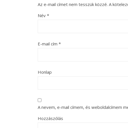
Az e-mail címet nem tesszük közzé.
A kötele
Név
*
E-mail cím
*
Honlap
A nevem, e-mail címem, és weboldalcímem m
Hozzászólás