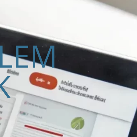
ELEM
K