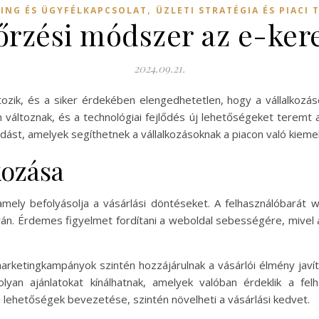
,
ING ÉS ÜGYFÉLKAPCSOLAT
ÜZLETI STRATÉGIA ÉS PIACI 
őrzési módszer az e-ke
2024.09.21.
ik, és a siker érdekében elengedhetetlen, hogy a vállalkozás
n változnak, és a technológiai fejlődés új lehetőségeket teremt 
ást, amelyek segíthetnek a vállalkozásoknak a piacon való kiem
kozása
mely befolyásolja a vásárlási döntéseket. A felhasználóbarát w
n. Érdemes figyelmet fordítani a weboldal sebességére, mivel a l
arketingkampányok szintén hozzájárulnak a vásárlói élmény javít
lyan ajánlatokat kínálhatnak, amelyek valóban érdeklik a felh
 lehetőségek bevezetése, szintén növelheti a vásárlási kedvet.