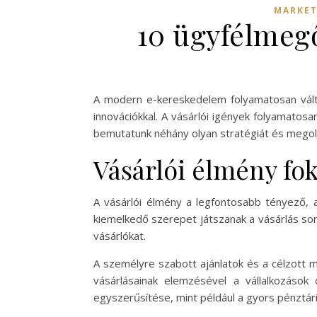
MARKET
10 ügyfélmeg
A modern e-kereskedelem folyamatosan változ
innovációkkal. A vásárlói igények folyamatosa
bemutatunk néhány olyan stratégiát és megold
Vásárlói élmény fo
A vásárlói élmény a legfontosabb tényező, a
kiemelkedő szerepet játszanak a vásárlás sorá
vásárlókat.
A személyre szabott ajánlatok és a célzott m
vásárlásainak elemzésével a vállalkozások o
egyszerűsítése, mint például a gyors pénztári