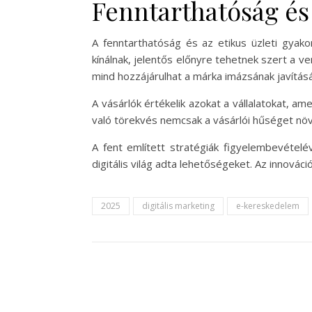
Fenntarthatóság és 
A fenntarthatóság és az etikus üzleti gyak
kínálnak, jelentős előnyre tehetnek szert a 
mind hozzájárulhat a márka imázsának javítás
A vásárlók értékelik azokat a vállalatokat, am
való törekvés nemcsak a vásárlói hűséget növel
A fent említett stratégiák figyelembevételév
digitális világ adta lehetőségeket. Az innovác
2025
digitális marketing
e-kereskedelem