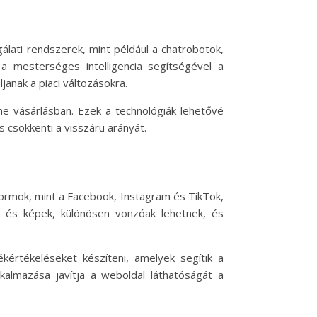
álati rendszerek, mint például a chatrobotok,
 a mesterséges intelligencia segítségével a
janak a piaci változásokra.
ine vásárlásban. Ezek a technológiák lehetővé
 csökkenti a visszáru arányát.
ormok, mint a Facebook, Instagram és TikTok,
eók és képek, különösen vonzóak lehetnek, és
értékeléseket készíteni, amelyek segítik a
lkalmazása javítja a weboldal láthatóságát a