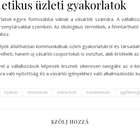
etikus üzleti gyakorlatok
orlatok egyre fontosabbá válnak a vásárlók számára. A vállalk
versenytársakkal szemben. Az ökologikus termékek, a fenntartható
ához.
elyek átláthatóan kommunikálnak üzleti gyakorlatukról és társadal
heti, hanem új vásárlói csoportokat is vonzhat, akik értékelik az e
el a vállalkozások képesek lesznek sikeresen navigálni az e-ke
ióra való nyitottság és a vásárlói igényekhez való alkalmazkodás 
lojalitás
módszerek
online bolt
trendelemzés
ügyfélmeg
SZÓLJ HOZZÁ