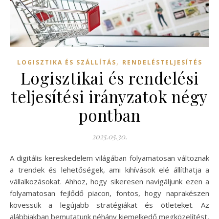
,
LOGISZTIKA ÉS SZÁLLÍTÁS
RENDELÉSTELJESÍTÉS
Logisztikai és rendelési
teljesítési irányzatok négy
pontban
2025.05.30.
A digitális kereskedelem világában folyamatosan változnak
a trendek és lehetőségek, ami kihívások elé állíthatja a
vállalkozásokat. Ahhoz, hogy sikeresen navigáljunk ezen a
folyamatosan fejlődő piacon, fontos, hogy naprakészen
kövessük a legújabb stratégiákat és ötleteket. Az
alábbiakban bemutatunk néhány kiemelkedő megközelítést,