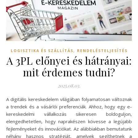
,
LOGISZTIKA ÉS SZÁLLÍTÁS
RENDELÉSTELJESÍTÉS
A 3PL előnyei és hátrányai:
mit érdemes tudni?
2025.08.03.
A digitális kereskedelem világában folyamatosan változnak
a trendek és a vásárlói preferenciák. Ahhoz, hogy egy e-
kereskedelmi vállalkozás sikeresen boldoguljon,
elengedhetetlen, hogy naprakészen kövesse a legújabb
fejleményeket és innovációkat. Az alábbiakban bemutatunk
néhány hasznos stratégiát, amelyek segíthetnek a