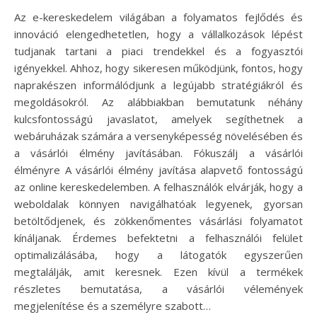
Az e-kereskedelem világában a folyamatos fejlődés és
innováció elengedhetetlen, hogy a vállalkozások lépést
tudjanak tartani a piaci trendekkel és a fogyasztói
igényekkel. Ahhoz, hogy sikeresen működjünk, fontos, hogy
naprakészen informálódjunk a legújabb stratégiákról és
megoldásokról. Az alábbiakban bemutatunk néhány
kulcsfontosságú javaslatot, amelyek segíthetnek a
webáruházak számára a versenyképesség növelésében és
a vásárlói élmény javításában. Fókuszálj a vásárlói
élményre A vásárlói élmény javítása alapvető fontosságú
az online kereskedelemben. A felhasználók elvárják, hogy a
weboldalak könnyen navigálhatóak legyenek, gyorsan
betöltődjenek, és zökkenőmentes vásárlási folyamatot
kínáljanak. Érdemes befektetni a felhasználói felület
optimalizálásába, hogy a látogatók egyszerűen
megtalálják, amit keresnek. Ezen kívül a termékek
részletes bemutatása, a vásárlói vélemények
megjelenítése és a személyre szabott…