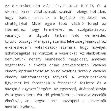
Az e-kereskedelem világa folyamatosan fejlődik, és a
sikeres online vállalkozások számára elengedhetetlen,
hogy lépést tartsanak a legújabb trendekkel és
stratégiákkal. Mivel egyre több vásárló fordul az
internethez, hogy termékeket és szolgáltatásokat
vásároljon, a digitális térben való kiemelkedés
kulcsfontosságú. Manapság számos lehetőség kínálkozik az
e-kereskedelmi vállalkozások számára, hogy növeljék
láthatóságukat és vonzzák a vásárlókat. Az alábbiakban
bemutatunk néhány kiemelkedő megoldást, amelyek
segíthetnek a sikeres online értékesítésben. Vásárlói
élmény optimalizálása Az online vásárlás során a vásárlói
élmény kulcsfontosságú tényező. A webáruházaknak
figyelmet kell fordítaniuk a felhasználói felületre és a
navigáció egyszerűségére. Az egyszerű, átlátható dizájn
és a gyors betöltési idő jelentősen javíthatja a vásárlók
élményét, ami végső soron hozzájárul a konverziók
növekedéséhez.…