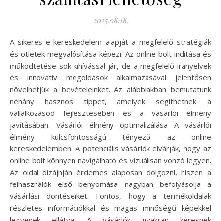
2025.08.18.
A sikeres e-kereskedelem alapját a megfelelő stratégiák
és ötletek megvalósítása képezi. Az online bolt indítása és
működtetése sok kihívással jár, de a megfelelő irányelvek
és innovatív megoldások alkalmazásával jelentősen
növelhetjük a bevételeinket. Az alábbiakban bemutatunk
néhány hasznos tippet, amelyek segíthetnek a
vállalkozásod fejlesztésében és a vásárlói élmény
javításában. Vásárlói élmény optimalizálása A vásárlói
élmény kulcsfontosságú tényező az online
kereskedelemben. A potenciális vásárlók elvárják, hogy az
online bolt könnyen navigálható és vizuálisan vonzó legyen.
Az oldal dizájnján érdemes alaposan dolgozni, hiszen a
felhasználók első benyomása nagyban befolyásolja a
vásárlási döntéseiket. Fontos, hogy a termékoldalak
részletes információkkal és magas minőségű képekkel
legyenek ellátva. A vásárlók gyakran keresnek