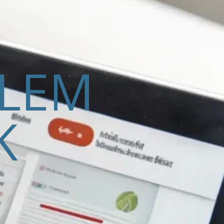
ELEM
K