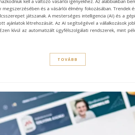
lmazkodniuk kell a változó vásárlói igényekhez. Az alábbiakban b
őny megszerzésében és a vásárlói élmény fokozásában. Trendek 
csszerepet játszanak. A mesterséges intelligencia (AI) és a gépi
 ajánlatok létrehozását. Az AI segítségével a vállalkozások job
zen kívül az automatizált ügyfélszolgálati rendszerek, mint pél
TOVÁBB