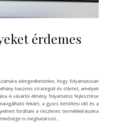
lyeket érdemes
 számára elengedhetetlen, hogy folyamatosan
 néhány hasznos stratégiát és ötletet, amelyek
sa A vásárlói élmény folyamatos fejlesztése
avigálható felület, a gyors betöltési idő és a
yelmet fordítani a részletes termékleírásokra
t minősége is meghatározó…