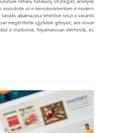
emutatunk néhány hatékony stratégiát, amelyek
és innovációk az e-kereskedelemben A modern
 tanulás alkalmazása lehetővé teszi a vásárlói
ban megérthetik ügyfeleik igényeit, ami növeli
dául a chatbotok, folyamatosan elérhetők, és