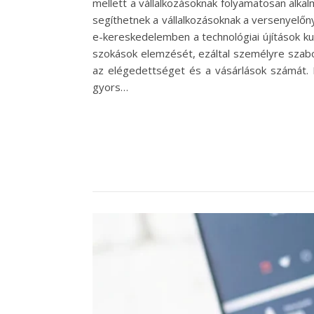
mellett a vállalkozásoknak folyamatosan alka
segíthetnek a vállalkozásoknak a versenyel
e-kereskedelemben a technológiai újítások kul
szokások elemzését, ezáltal személyre szabott
az elégedettséget és a vásárlások számát. E
gyors…