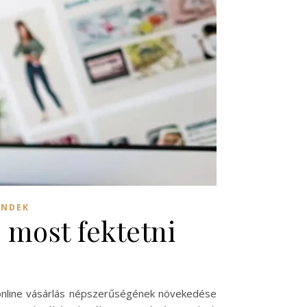
ENDEK
 most fektetni
z online vásárlás népszerűségének növekedése