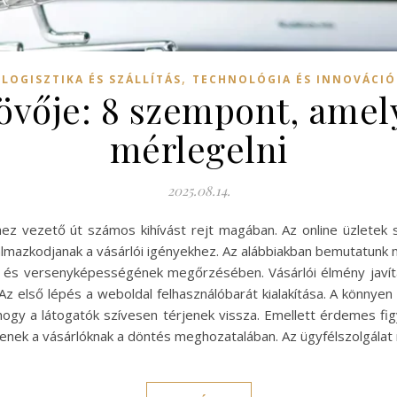
,
LOGISZTIKA ÉS SZÁLLÍTÁS
TECHNOLÓGIA ÉS INNOVÁCIÓ
jövője: 8 szempont, ame
mérlegelni
2025.08.14.
ez vezető út számos kihívást rejt magában. Az online üzletek
kalmazkodjanak a vásárlói igényekhez. Az alábbiakban bemutatunk
 és versenyképességének megőrzésében. Vásárlói élmény javítá
 első lépés a weboldal felhasználóbarát kialakítása. A könnyen n
hogy a látogatók szívesen térjenek vissza. Emellett érdemes fig
enek a vásárlóknak a döntés meghozatalában. Az ügyfélszolgála