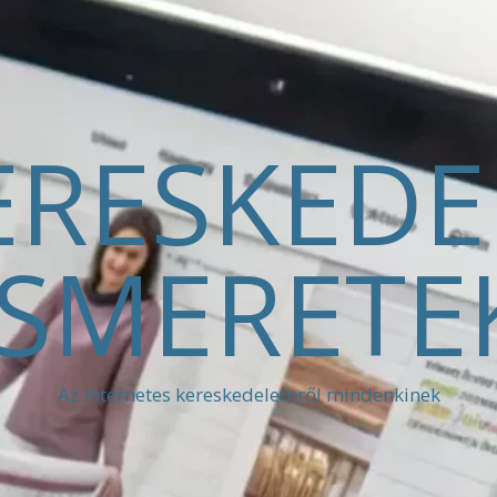
ERESKED
ISMERETE
Az internetes kereskedelemről mindenkinek