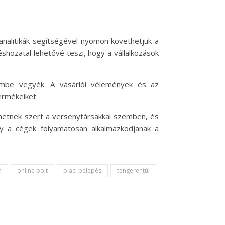
analitikák segítségével nyomon követhetjük a
hozatal lehetővé teszi, hogy a vállalkozások
lembe vegyék. A vásárlói vélemények és az
ermékeiket.
ehetnek szert a versenytársakkal szemben, és
gy a cégek folyamatosan alkalmazkodjanak a
m
online bolt
piaci belépés
tengerentúl