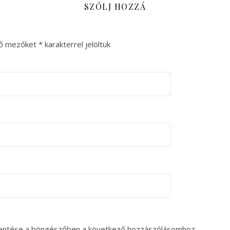
SZÓLJ HOZZÁ
ző mezőket
*
karakterrel jelöltük
entése a böngészőben a következő hozzászólásomhoz.