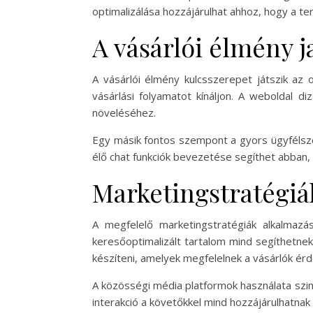
optimalizálása hozzájárulhat ahhoz, hogy a 
A vásárlói élmény j
A vásárlói élmény kulcsszerepet játszik az 
vásárlási folyamatot kínáljon. A weboldal di
növeléséhez.
Egy másik fontos szempont a gyors ügyfélszol
élő chat funkciók bevezetése segíthet abban, h
Marketingstratégiá
A megfelelő marketingstratégiák alkalmaz
keresőoptimalizált tartalom mind segíthetne
készíteni, amelyek megfelelnek a vásárlók ér
A közösségi média platformok használata szi
interakció a követőkkel mind hozzájárulhatnak 