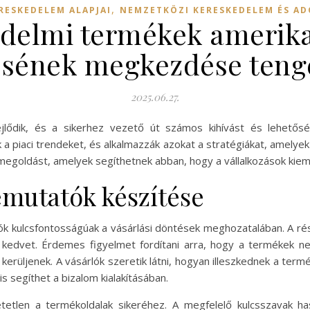
,
RESKEDELEM ALAPJAI
NEMZETKÖZI KERESKEDELEM ÉS A
delmi termékek amerika
ésének megkezdése teng
2025.06.27.
lődik, és a sikerhez vezető út számos kihívást és lehetősé
 piaci trendeket, és alkalmazzák azokat a stratégiákat, amelyek 
egoldást, amelyek segíthetnek abban, hogy a vállalkozások kiem
mutatók készítése
k kulcsfontosságúak a vásárlási döntések meghozatalában. A rész
i kedvet. Érdemes figyelmet fordítani arra, hogy a termékek ne 
erüljenek. A vásárlók szeretik látni, hogyan illeszkednek a term
 segíthet a bizalom kialakításában.
etetlen a termékoldalak sikeréhez. A megfelelő kulcsszavak ha