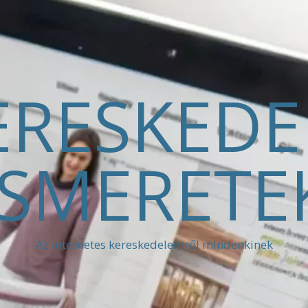
ERESKED
ISMERETE
Az internetes kereskedelemről mindenkinek