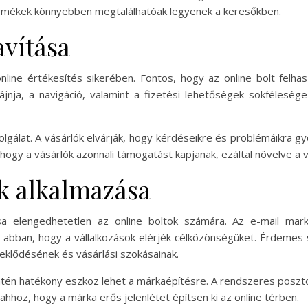
termékek könnyebben megtalálhatóak legyenek a keresőkben.
avítása
online értékesítés sikerében. Fontos, hogy az online bolt fel
zájnja, a navigáció, valamint a fizetési lehetőségek sokfélesé
gálat. A vásárlók elvárják, hogy kérdéseikre és problémáikra g
ogy a vásárlók azonnali támogatást kapjanak, ezáltal növelve a vás
k alkalmazása
ása elengedhetetlen az online boltok számára. Az e-mail ma
k abban, hogy a vállalkozások elérjék célközönségüket. Érdemes 
deklődésének és vásárlási szokásainak.
ntén hatékony eszköz lehet a márkaépítésre. A rendszeres poszt
ahhoz, hogy a márka erős jelenlétet építsen ki az online térben.