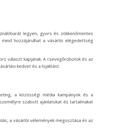
használóbarát legyen, gyors és zökkenőmentes
ge mind hozzájárulhat a vásárlói elégedettség
yors választ kapjanak. A csevegőrobotok és az
árlási kedvet és a lojalitást.
rketing, a közösségi média kampányok és a
személyre szabott ajánlatokat és tartalmakat
olás, a vásárlói vélemények megosztása és az