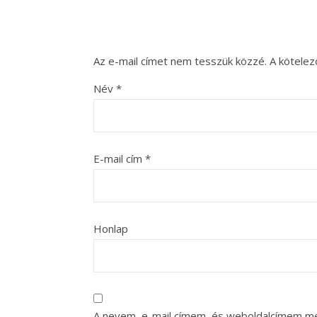
Az e-mail címet nem tesszük közzé.
A kötele
Név
*
E-mail cím
*
Honlap
A nevem, e-mail címem, és weboldalcímem m