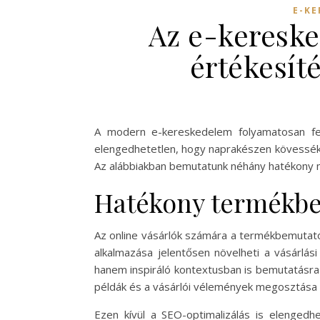
E-KE
Az e-kereske
értékesít
A modern e-kereskedelem folyamatosan fej
elengedhetetlen, hogy naprakészen kövessék a
Az alábbiakban bemutatunk néhány hatékony m
Hatékony termékbe
Az online vásárlók számára a termékbemutató
alkalmazása jelentősen növelheti a vásárlás
hanem inspiráló kontextusban is bemutatásra k
példák és a vásárlói vélemények megosztása is
Ezen kívül a SEO-optimalizálás is elengedh