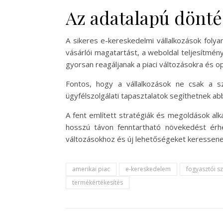
Az adatalapú dönté
A sikeres e-kereskedelmi vállalkozások foly
vásárlói magatartást, a weboldal teljesítmé
gyorsan reagáljanak a piaci változásokra és opt
Fontos, hogy a vállalkozások ne csak a s
ügyfélszolgálati tapasztalatok segíthetnek ab
A fent említett stratégiák és megoldások al
hosszú távon fenntartható növekedést érhe
változásokhoz és új lehetőségeket keressene
amerikai piac
e-kereskedelem
fogyasztói s
termékértékesítés