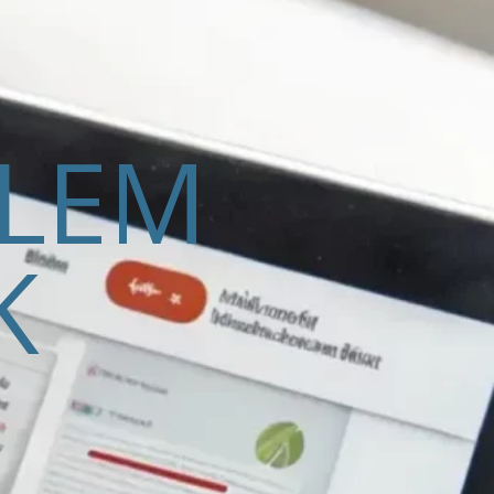
ELEM
K