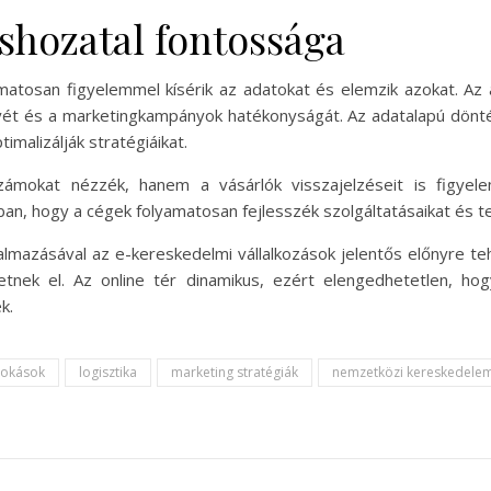
shozatal fontossága
amatosan figyelemmel kísérik az adatokat és elemzik azokat. Az 
nyét és a marketingkampányok hatékonyságát. Az adatalapú döntés
imalizálják stratégiáikat.
zámokat nézzék, hanem a vásárlók visszajelzéseit is figye
ban, hogy a cégek folyamatosan fejlesszék szolgáltatásaikat és t
kalmazásával az e-kereskedelmi vállalkozások jelentős előnyre t
tnek el. Az online tér dinamikus, ezért elengedhetetlen, ho
k.
zokások
logisztika
marketing stratégiák
nemzetközi kereskedele