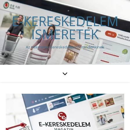
E-KERESKEDELEM
ISMERETEK
Az internetes kereskedelemről mindenkinek