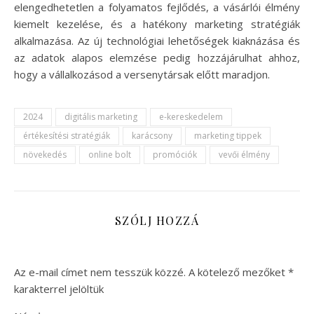
elengedhetetlen a folyamatos fejlődés, a vásárlói élmény
kiemelt kezelése, és a hatékony marketing stratégiák
alkalmazása. Az új technológiai lehetőségek kiaknázása és
az adatok alapos elemzése pedig hozzájárulhat ahhoz,
hogy a vállalkozásod a versenytársak előtt maradjon.
2024
digitális marketing
e-kereskedelem
értékesítési stratégiák
karácsony
marketing tippek
növekedés
online bolt
promóciók
vevői élmény
SZÓLJ HOZZÁ
Az e-mail címet nem tesszük közzé.
A kötelező mezőket
*
karakterrel jelöltük