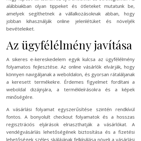
alábbiakban olyan tippeket és ötleteket mutatunk be,
amelyek segíthetnek a vállalkozásoknak abban, hogy
jobban kihasználják online jelenlétüket és növeljék
bevételeiket.
Az ügyfélélmény javítása
A sikeres e-kereskedelem egyik kulcsa az ügyfélélmény
folyamatos fejlesztése. Az online vásárlók elvárják, hogy
könnyen navigáljanak a weboldalon, és gyorsan rátaláljanak
a keresett termékekre. Érdemes figyelmet fordítani a
weboldal dizájnjára, a termékleírásokra és a képek
minőségére.
A vásárlási folyamat egyszerűsítése szintén rendkívül
fontos. A bonyolult checkout folyamatok és a hosszas
regisztrációs eljárások elriaszthatják a vásárlókat. A
vendégvásárlás lehetőségének biztosítása és a fizetési
lehetőségek széles skálájának felkínálása növeli a vásárlási