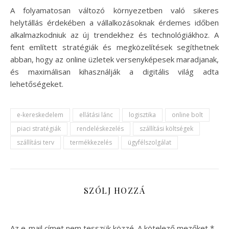
A folyamatosan változó környezetben való sikeres
helytállás érdekében a vállalkozásoknak érdemes időben
alkalmazkodniuk az új trendekhez és technológiákhoz. A
fent említett stratégiák és megközelítések segíthetnek
abban, hogy az online üzletek versenyképesek maradjanak,
és maximálisan kihasználják a digitális világ adta
lehetőségeket.
e-kereskedelem
ellátási lánc
logisztika
online bolt
piaci stratégiák
rendeléskezelés
szállítási költségek
szállítási terv
termékkezelés
ügyfélszolgálat
SZÓLJ HOZZÁ
Az e-mail címet nem tesszük közzé.
A kötelező mezőket
*