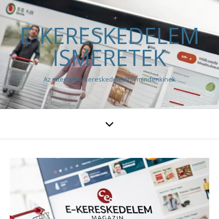
E-KERESKEDELEM
ISMERETEK
Az internetes kereskedelemről mindenkinek