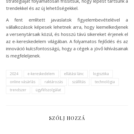
stratégiáját folyamatosan frissítsük, hogy lépést tartsunk a
trendekkel és az új lehetőségekkel.
A fent említett javaslatok figyelembevételével a
vállalkozások képesek lehetnek arra, hogy kiemelkedjenek
a versenytársaik közül, és hosszú távú sikereket érjenek el
az e-kereskedelem világában. A folyamatos fejlődés és az
innováció kulcsfontosságú, hogy a cégek a jövő kihívásainak
is megfeleljenek.
2024
e-kereskedelem
ellátási lánc
logisztika
online vásárlás
raktározás
szállítás
technológia
trendszer
ügyfélszolgálat
SZÓLJ HOZZÁ