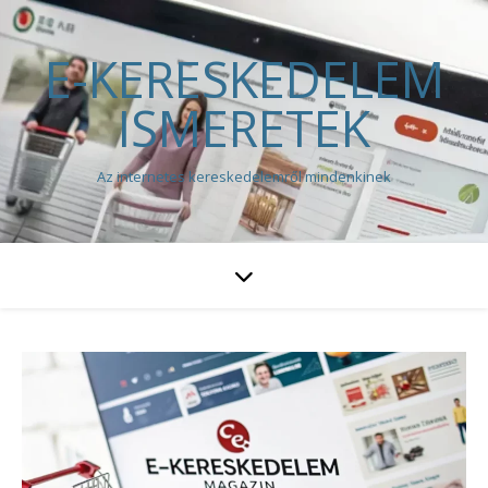
E-KERESKEDELEM
ISMERETEK
Az internetes kereskedelemről mindenkinek