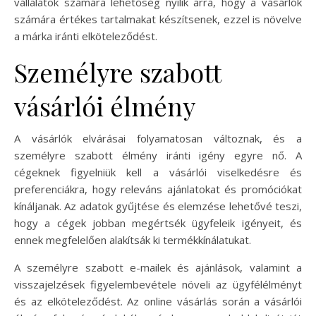
vállalatok számára lehetőség nyílik arra, hogy a vásárlók
számára értékes tartalmakat készítsenek, ezzel is növelve
a márka iránti elköteleződést.
Személyre szabott
vásárlói élmény
A vásárlók elvárásai folyamatosan változnak, és a
személyre szabott élmény iránti igény egyre nő. A
cégeknek figyelniük kell a vásárlói viselkedésre és
preferenciákra, hogy releváns ajánlatokat és promóciókat
kínáljanak. Az adatok gyűjtése és elemzése lehetővé teszi,
hogy a cégek jobban megértsék ügyfeleik igényeit, és
ennek megfelelően alakítsák ki termékkínálatukat.
A személyre szabott e-mailek és ajánlások, valamint a
visszajelzések figyelembevétele növeli az ügyfélélményt
és az elköteleződést. Az online vásárlás során a vásárlói