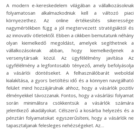
A modern e-kereskedelem világában a vállalkozásoknak
folyamatosan alkalmazkodniuk kell a változó piaci
környezethez. Az online értékesítés sikeressége
nagymértékben függ a jól megtervezett stratégiáktól és
az innovatív ötletektől. Ebben a cikkben bemutatunk néhány
olyan kiemelkedő megoldást, amelyek segíthetnek a
vállalkozásoknak abban, hogy kiemelkedjenek a
versenytársaik közül. Az ügyfélélmény javítása Az
ügyfélélmény a legfontosabb tényező, amely befolyásolja
a vásárlói döntéseket. A felhasználóbarát weboldal
kialakítása, a gyors betöltési idő és a könnyen navigálható
felület mind hozzájárulnak ahhoz, hogy a vásárlók pozitív
élményekkel távozzanak. Fontos, hogy a vásárlási folyamat
során minimálisra csökkentsük a vásárlók számára
jelentkező akadályokat. Célszerű a kosárba helyezés és a
pénztári folyamatokat egyszerűsíteni, hogy a vásárlók ne
tapasztaljanak felesleges nehézségeket. Az…