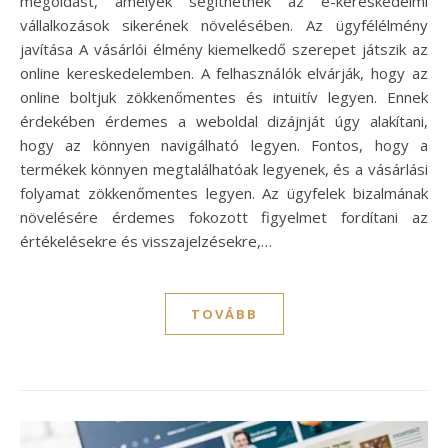
megoldást, amelyek segíthetnek az e-kereskedelmi
vállalkozások sikerének növelésében. Az ügyfélélmény
javítása A vásárlói élmény kiemelkedő szerepet játszik az
online kereskedelemben. A felhasználók elvárják, hogy az
online boltjuk zökkenőmentes és intuitív legyen. Ennek
érdekében érdemes a weboldal dizájnját úgy alakítani,
hogy az könnyen navigálható legyen. Fontos, hogy a
termékek könnyen megtalálhatóak legyenek, és a vásárlási
folyamat zökkenőmentes legyen. Az ügyfelek bizalmának
növelésére érdemes fokozott figyelmet fordítani az
értékelésekre és visszajelzésekre,…
TOVÁBB