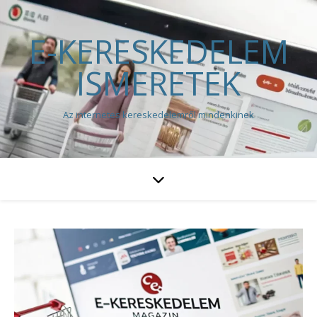
E-KERESKEDELEM
ISMERETEK
Az internetes kereskedelemről mindenkinek