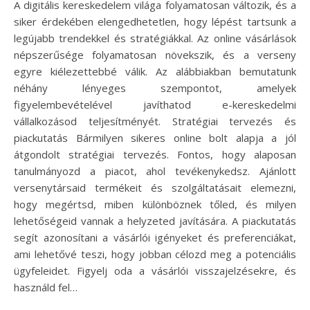
A digitális kereskedelem világa folyamatosan változik, és a
siker érdekében elengedhetetlen, hogy lépést tartsunk a
legújabb trendekkel és stratégiákkal. Az online vásárlások
népszerűsége folyamatosan növekszik, és a verseny
egyre kiélezettebbé válik. Az alábbiakban bemutatunk
néhány lényeges szempontot, amelyek
figyelembevételével javíthatod e-kereskedelmi
vállalkozásod teljesítményét. Stratégiai tervezés és
piackutatás Bármilyen sikeres online bolt alapja a jól
átgondolt stratégiai tervezés. Fontos, hogy alaposan
tanulmányozd a piacot, ahol tevékenykedsz. Ajánlott
versenytársaid termékeit és szolgáltatásait elemezni,
hogy megértsd, miben különböznek tőled, és milyen
lehetőségeid vannak a helyzeted javítására. A piackutatás
segít azonosítani a vásárlói igényeket és preferenciákat,
ami lehetővé teszi, hogy jobban célozd meg a potenciális
ügyfeleidet. Figyelj oda a vásárlói visszajelzésekre, és
használd fel…