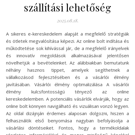
szállítási lehetőség
2025.08.18.
A sikeres e-kereskedelem alapját a megfelelő stratégiák
és ötletek megvalósítása képezi. Az online bolt indítása és
működtetése sok kihívással jár, de a megfelelő irányelvek
és innovatív megoldások alkalmazásával jelentősen
növelhetjük a bevételeinket. Az alábbiakban bemutatunk
néhány hasznos tippet, amelyek segíthetnek a
vállalkozásod fejlesztésében és a vásárlói élmény
javításában. Vásárlói élmény optimalizálása A vásárlói
élmény kulcsfontosságú tényező az online
kereskedelemben. A potenciális vásárlók elvárják, hogy az
online bolt könnyen navigálható és vizuálisan vonzó legyen.
Az oldal dizájnján érdemes alaposan dolgozni, hiszen a
felhasználók első benyomása nagyban befolyásolja a
vásárlási döntéseiket. Fontos, hogy a termékoldalak
részletes információkkal és magas minőségű képekkel