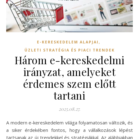
,
E-KERESKEDELEM ALAPJAI
ÜZLETI STRATÉGIA ÉS PIACI TRENDEK
Három e-kereskedelmi
irányzat, amelyeket
érdemes szem előtt
tartani
2025.08.27.
A modern e-kereskedelem világa folyamatosan változik, és
a siker érdekében fontos, hogy a vállalkozások lépést
tartsanak az új trendekkel és stratégiákkal. Az alábbiakban