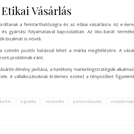
Etikai Vásárlás
rdítanak a fenntarthatóságra és az etikai vásárlásra. Az e-ker
l és gyártási folyamataival kapcsolatban. Az öko-barát term
k bizalmát is növeli.
a szintén pozitív hatással lehet a márka megítélésére. A vás
zeti problémák iránt.
sárlói élmény javítása, a hatékony marketingstratégiák alkalmazá
ele. A vállalkozásoknak érdemes ezeket a tényezőket figyelemb
karítás
logisztika
növekedés
partnerválasztás
rendelés-telje