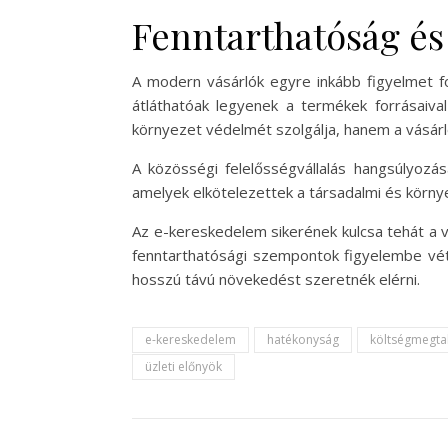
Fenntarthatóság és 
A modern vásárlók egyre inkább figyelmet fo
átláthatóak legyenek a termékek forrásaiva
környezet védelmét szolgálja, hanem a vásárló
A közösségi felelősségvállalás hangsúlyozás
amelyek elkötelezettek a társadalmi és környe
Az e-kereskedelem sikerének kulcsa tehát a vá
fenntarthatósági szempontok figyelembe vét
hosszú távú növekedést szeretnék elérni.
e-kereskedelem
hatékonyság
költségmegta
üzleti előnyök