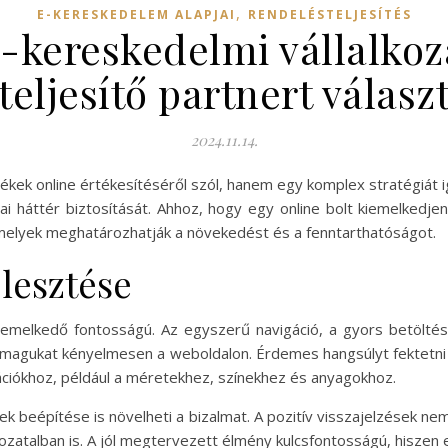
,
E-KERESKEDELEM ALAPJAI
RENDELÉSTELJESÍTÉS
e-kereskedelmi vállalko
teljesítő partnert válasz
2024.11.14.
ek online értékesítéséről szól, hanem egy komplex stratégiát i
iai háttér biztosítását. Ahhoz, hogy egy online bolt kiemelkedj
melyek meghatározhatják a növekedést és a fenntarthatóságot.
lesztése
kiemelkedő fontosságú. Az egyszerű navigáció, a gyors betöltési
k magukat kényelmesen a weboldalon. Érdemes hangsúlyt fektetni 
ációkhoz, például a méretekhez, színekhez és anyagokhoz.
ek beépítése is növelheti a bizalmat. A pozitív visszajelzések n
zatalban is. A jól megtervezett élmény kulcsfontosságú, hiszen ez