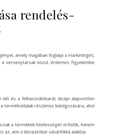
zása rendelés-
t
gényel, amely magában foglalja a marketinget,
en a versenytársak közül, érdemes figyelembe
 idő és a felhasználóbarát dizájn alapvetően
a termékoldalak részletes kidolgozására, ahol
emcsak a termékek hitelességét erősítik, hanem
 az, ami a látogatókat vásárlókká alakítja.