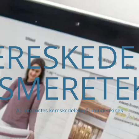
ERESKED
ISMERETE
Az internetes kereskedelemről mindenkinek