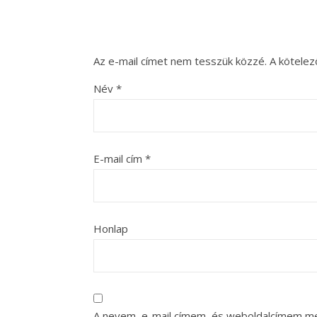
Az e-mail címet nem tesszük közzé.
A kötele
Név
*
E-mail cím
*
Honlap
A nevem, e-mail címem, és weboldalcímem m