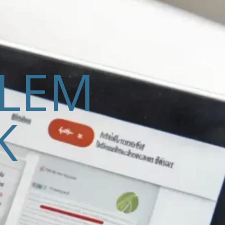
ELEM
K