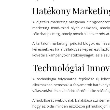
Hatékony Marketing
A digitális marketing világában elengedhete
marketing mind-mind olyan eszközök, amelye
célozhatják meg, amely növeli a konverziós ar
A tartalommarketing, például blogok és hasz
keresnek, és ha a vállalkozás képes ezt biztos
követni a kampányok hatékonyságát, és a sz
Technológiai Innov
A technológia folyamatos fejlődése új lehe
alkalmazása nemcsak a folyamatok hatékonyság
válaszadást és a vásárlói kérdések kezelését,
A mobilbarát weboldalak kialakítása szintén e
hogy az oldal minden eszközön jól működjön, 