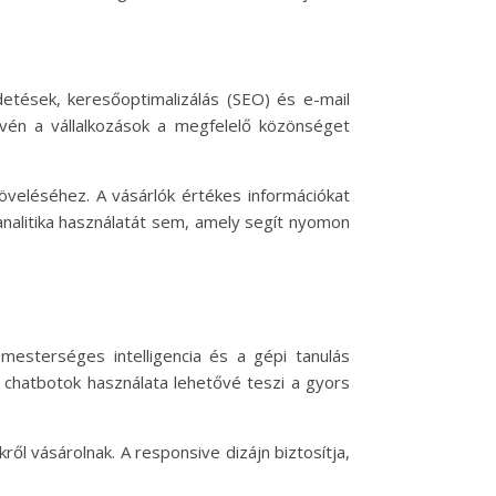
detések, keresőoptimalizálás (SEO) és e-mail
évén a vállalkozások a megfelelő közönséget
öveléséhez. A vásárlók értékes információkat
z analitika használatát sem, amely segít nyomon
mesterséges intelligencia és a gépi tanulás
a chatbotok használata lehetővé teszi a gyors
ől vásárolnak. A responsive dizájn biztosítja,