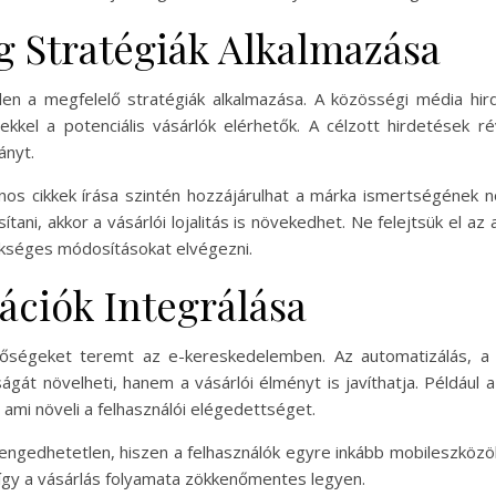
 Stratégiák Alkalmazása
tlen a megfelelő stratégiák alkalmazása. A közösségi média hir
kkel a potenciális vásárlók elérhetők. A célzott hirdetések r
ányt.
nos cikkek írása szintén hozzájárulhat a márka ismertségének n
ítani, akkor a vásárlói lojalitás is növekedhet. Ne felejtsük el a
ükséges módosításokat elvégezni.
ációk Integrálása
tőségeket teremt az e-kereskedelemben. Az automatizálás, a 
át növelheti, hanem a vásárlói élményt is javíthatja. Például 
 ami növeli a felhasználói elégedettséget.
lengedhetetlen, hiszen a felhasználók egyre inkább mobileszközökr
így a vásárlás folyamata zökkenőmentes legyen.