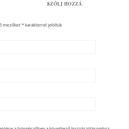
SZÓLJ HOZZÁ
ző mezőket
*
karakterrel jelöltük
entése a böngészőben a következő hozzászólásomhoz.