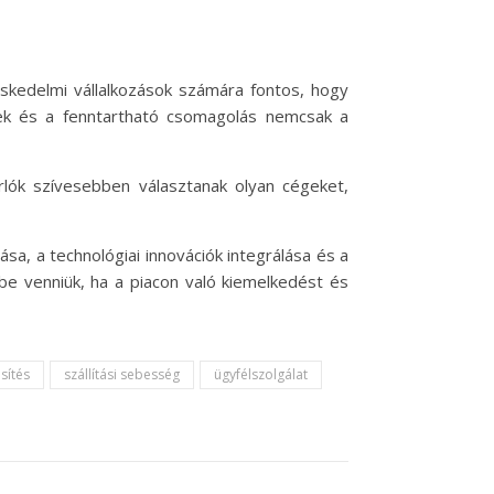
eskedelmi vállalkozások számára fontos, hogy
ékek és a fenntartható csomagolás nemcsak a
árlók szívesebben választanak olyan cégeket,
sa, a technológiai innovációk integrálása és a
e venniük, ha a piacon való kiemelkedést és
sítés
szállítási sebesség
ügyfélszolgálat