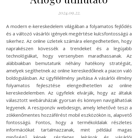
2024.09.22.
A modern e-kereskedelem világában a folyamatos fejlődés
és a változó vásárlói igények megértése kulcsfontosságú a
sikerhez. Az online üzletek számára elengedhetetlen, hogy
naprakészen kövessék a trendeket és a legújabb
technológiákat, hogy versenyben maradhassanak. Az
alábbiakban bemutatunk néhány hatékony stratégiát,
amelyek segíthetnek az online kereskedőknek a piacon való
boldogulásban. Az ügyfélélmény javítása A vásárlói élmény
folyamatos fejlesztése elengedhetetlen az online
kereskedelemben. Az ügyfelek elvárják, hogy az általuk
választott webáruházak gyorsan és könnyen navigálhatóak
legyenek. A reszponzív webdesign, amely lehetővé teszi a
zökkenőmentes hozzáférést mobil eszközökön is, alapvető
fontosságú. Fontos, hogy a termékoldalak részletes
információkat tartalmazzanak, mint például magas
minőségű képek, részletes leírások és vásárlói