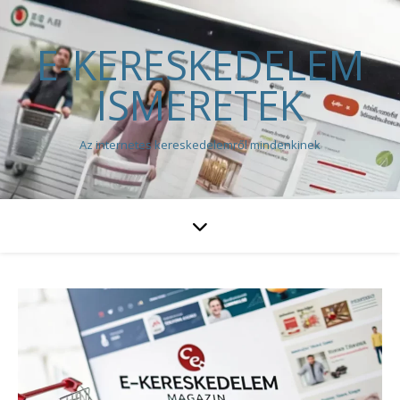
E-KERESKEDELEM
ISMERETEK
Az internetes kereskedelemről mindenkinek