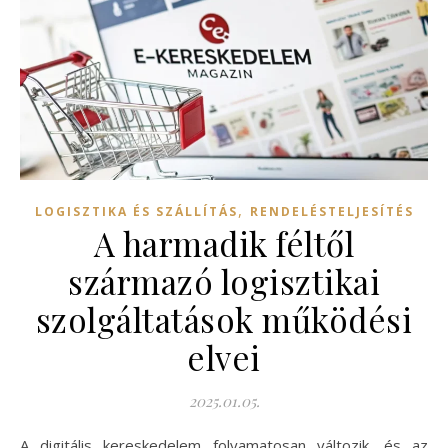
,
LOGISZTIKA ÉS SZÁLLÍTÁS
RENDELÉSTELJESÍTÉS
A harmadik féltől
származó logisztikai
szolgáltatások működési
elvei
2025.01.05.
A digitális kereskedelem folyamatosan változik, és az