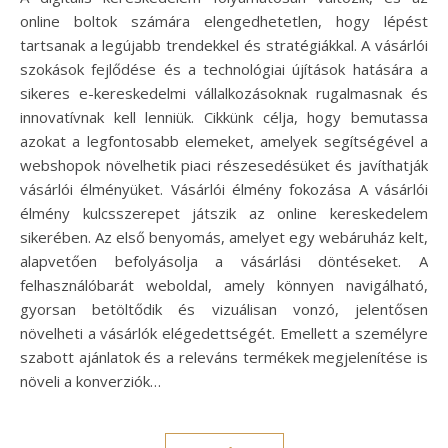
online boltok számára elengedhetetlen, hogy lépést
tartsanak a legújabb trendekkel és stratégiákkal. A vásárlói
szokások fejlődése és a technológiai újítások hatására a
sikeres e-kereskedelmi vállalkozásoknak rugalmasnak és
innovatívnak kell lenniük. Cikkünk célja, hogy bemutassa
azokat a legfontosabb elemeket, amelyek segítségével a
webshopok növelhetik piaci részesedésüket és javíthatják
vásárlói élményüket. Vásárlói élmény fokozása A vásárlói
élmény kulcsszerepet játszik az online kereskedelem
sikerében. Az első benyomás, amelyet egy webáruház kelt,
alapvetően befolyásolja a vásárlási döntéseket. A
felhasználóbarát weboldal, amely könnyen navigálható,
gyorsan betöltődik és vizuálisan vonzó, jelentősen
növelheti a vásárlók elégedettségét. Emellett a személyre
szabott ajánlatok és a releváns termékek megjelenítése is
növeli a konverziók…