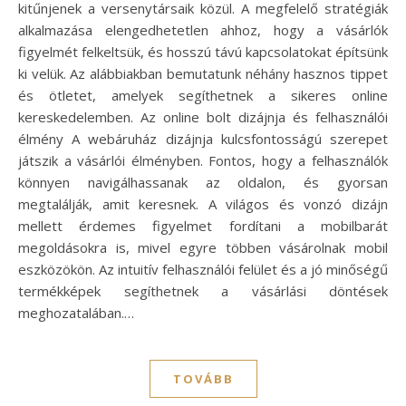
kitűnjenek a versenytársaik közül. A megfelelő stratégiák
alkalmazása elengedhetetlen ahhoz, hogy a vásárlók
figyelmét felkeltsük, és hosszú távú kapcsolatokat építsünk
ki velük. Az alábbiakban bemutatunk néhány hasznos tippet
és ötletet, amelyek segíthetnek a sikeres online
kereskedelemben. Az online bolt dizájnja és felhasználói
élmény A webáruház dizájnja kulcsfontosságú szerepet
játszik a vásárlói élményben. Fontos, hogy a felhasználók
könnyen navigálhassanak az oldalon, és gyorsan
megtalálják, amit keresnek. A világos és vonzó dizájn
mellett érdemes figyelmet fordítani a mobilbarát
megoldásokra is, mivel egyre többen vásárolnak mobil
eszközökön. Az intuitív felhasználói felület és a jó minőségű
termékképek segíthetnek a vásárlási döntések
meghozatalában.…
TOVÁBB