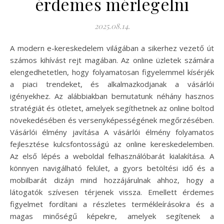
érdemes mérlegelni
2025.08.14.
A modern e-kereskedelem világában a sikerhez vezető út
számos kihívást rejt magában. Az online üzletek számára
elengedhetetlen, hogy folyamatosan figyelemmel kísérjék
a piaci trendeket, és alkalmazkodjanak a vásárlói
igényekhez. Az alábbiakban bemutatunk néhány hasznos
stratégiát és ötletet, amelyek segíthetnek az online boltod
növekedésében és versenyképességének megőrzésében.
Vásárlói élmény javítása A vásárlói élmény folyamatos
fejlesztése kulcsfontosságú az online kereskedelemben.
Az első lépés a weboldal felhasználóbarát kialakítása. A
könnyen navigálható felület, a gyors betöltési idő és a
mobilbarát dizájn mind hozzájárulnak ahhoz, hogy a
látogatók szívesen térjenek vissza. Emellett érdemes
figyelmet fordítani a részletes termékleírásokra és a
magas minőségű képekre, amelyek segítenek a