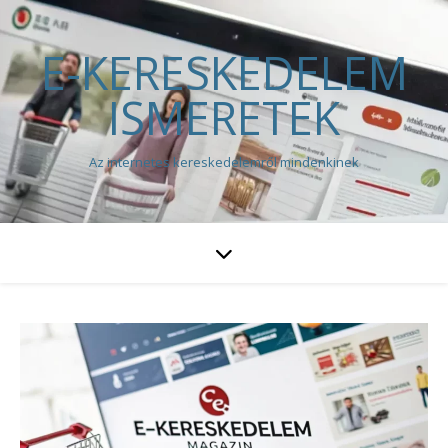
E-KERESKEDELEM
ISMERETEK
Az internetes kereskedelemről mindenkinek