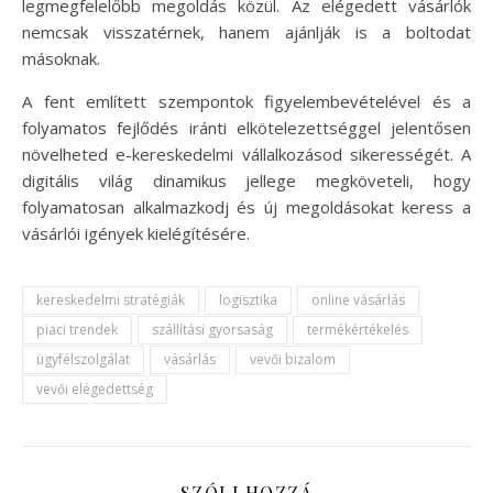
legmegfelelőbb megoldás közül. Az elégedett vásárlók
nemcsak visszatérnek, hanem ajánlják is a boltodat
másoknak.
A fent említett szempontok figyelembevételével és a
folyamatos fejlődés iránti elkötelezettséggel jelentősen
növelheted e-kereskedelmi vállalkozásod sikerességét. A
digitális világ dinamikus jellege megköveteli, hogy
folyamatosan alkalmazkodj és új megoldásokat keress a
vásárlói igények kielégítésére.
kereskedelmi stratégiák
logisztika
online vásárlás
piaci trendek
szállítási gyorsaság
termékértékelés
ügyfélszolgálat
vásárlás
vevői bizalom
vevői elégedettség
SZÓLJ HOZZÁ