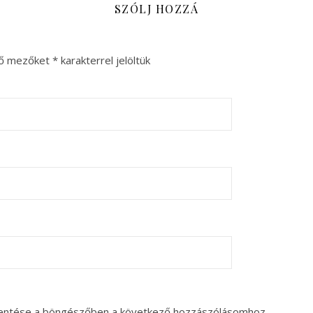
SZÓLJ HOZZÁ
ző mezőket
*
karakterrel jelöltük
entése a böngészőben a következő hozzászólásomhoz.