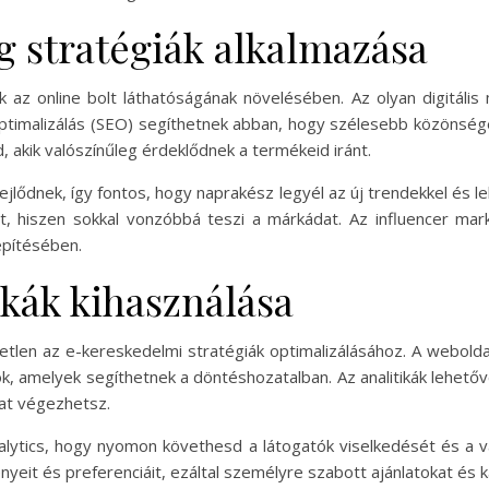
 stratégiák alkalmazása
k az online bolt láthatóságának növelésében. Az olyan digitáli
ptimalizálás (SEO) segíthetnek abban, hogy szélesebb közönséget 
d, akik valószínűleg érdeklődnek a termékeid iránt.
lődnek, így fontos, hogy naprakész legyél az új trendekkel és leh
, hiszen sokkal vonzóbbá teszi a márkádat. Az influencer mar
építésében.
ikák kihasználása
len az e-kereskedelmi stratégiák optimalizálásához. A weboldal
k, amelyek segíthetnek a döntéshozatalban. Az analitikák lehető
at végezhetsz.
alytics, hogy nyomon követhesd a látogatók viselkedését és a v
nyeit és preferenciáit, ezáltal személyre szabott ajánlatokat és