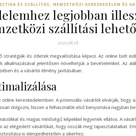
,
SZTIKA ÉS SZÁLLÍTÁS
NEMZETKÖZI KERESKEDELEM ÉS A
elemhez legjobban ille
zetközi szállítási lehet
2025.08.18.
 stratégiák és ötletek megvalósítása képezi. Az online bolt ind
k alkalmazásával jelentősen növelhetjük a bevételeinket. Az a
sében és a vásárlói élmény javításában.
timalizálása
online kereskedelemben. A potenciális vásárlók elvárják, hogy az
osan dolgozni, hiszen a felhasználók első benyomása nagyban befo
rmációkkal és magas minőségű képekkel legyenek ellátva. A vásá
i az elégedett vásárlókat, hogy osszák meg tapasztalataikat. Eme
iztosítása is elengedhetetlen a sikerhez.