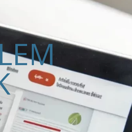
ELEM
K