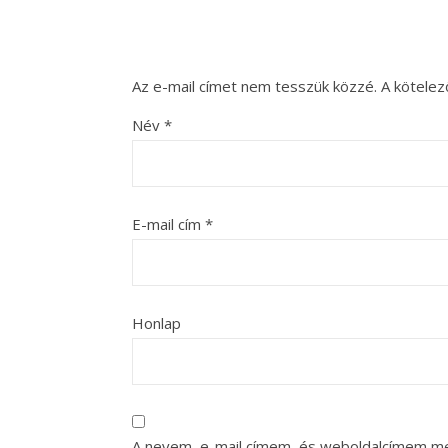
Az e-mail címet nem tesszük közzé.
A kötele
Név
*
E-mail cím
*
Honlap
A nevem, e-mail címem, és weboldalcímem m