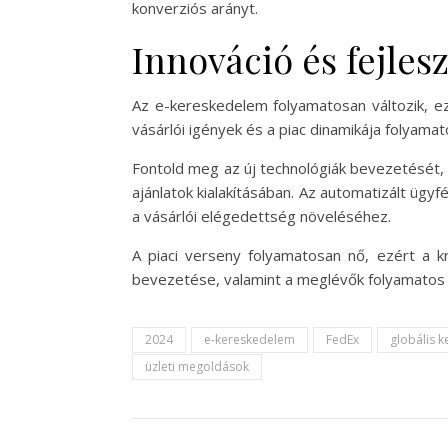
konverziós arányt.
Innováció és fejles
Az e-kereskedelem folyamatosan változik, ez
vásárlói igények és a piac dinamikája folyamat
Fontold meg az új technológiák bevezetését, 
ajánlatok kialakításában. Az automatizált ügy
a vásárlói elégedettség növeléséhez.
A piaci verseny folyamatosan nő, ezért a k
bevezetése, valamint a meglévők folyamatos f
2024
e-kereskedelem
FedEx
globális 
üzleti megoldások