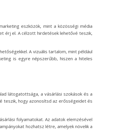
s marketing eszközök, mint a közösségi média
érj el. A célzott hirdetések lehetővé teszik,
etőségekkel. A vizuális tartalom, mint például
keting is egyre népszerűbb, hiszen a hiteles
ad látogatottsága, a vásárlási szokások és a
vé teszik, hogy azonosítsd az erősségeidet és
ásárlási folyamatokat. Az adatok elemzésével
 kampányokat hozhatsz létre, amelyek növelik a