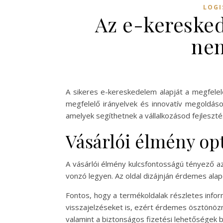
LOGI
Az e-keresked
nem
A sikeres e-kereskedelem alapját a megfelelő
megfelelő irányelvek és innovatív megoldáso
amelyek segíthetnek a vállalkozásod fejleszté
Vásárlói élmény op
A vásárlói élmény kulcsfontosságú tényező az 
vonzó legyen. Az oldal dizájnján érdemes alap
Fontos, hogy a termékoldalak részletes info
visszajelzéseket is, ezért érdemes ösztönözn
valamint a biztonságos fizetési lehetőségek b