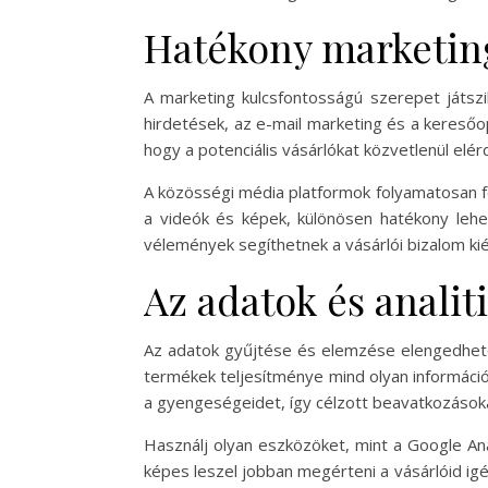
Hatékony marketing
A marketing kulcsfontosságú szerepet játszi
hirdetések, az e-mail marketing és a keresőo
hogy a potenciális vásárlókat közvetlenül elér
A közösségi média platformok folyamatosan fej
a videók és képek, különösen hatékony lehet
vélemények segíthetnek a vásárlói bizalom ki
Az adatok és analit
Az adatok gyűjtése és elemzése elengedhetet
termékek teljesítménye mind olyan információ
a gyengeségeidet, így célzott beavatkozások
Használj olyan eszközöket, mint a Google An
képes leszel jobban megérteni a vásárlóid igé