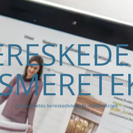
ERESKED
ISMERETE
Az internetes kereskedelemről mindenkinek