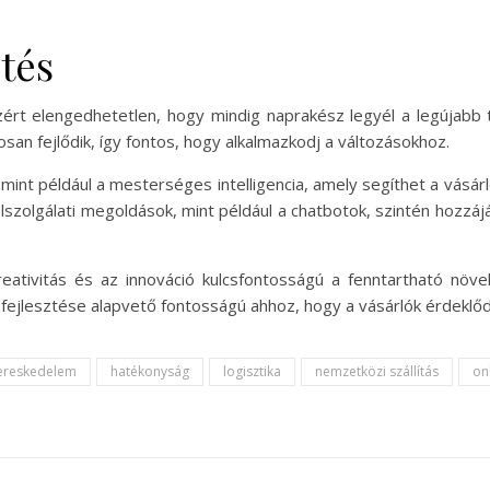
ztés
ért elengedhetetlen, hogy mindig naprakész legyél a legújabb t
osan fejlődik, így fontos, hogy alkalmazkodj a változásokhoz.
mint például a mesterséges intelligencia, amely segíthet a vásár
félszolgálati megoldások, mint például a chatbotok, szintén hoz
reativitás és az innováció kulcsfontosságú a fenntartható növ
ejlesztése alapvető fontosságú ahhoz, hogy a vásárlók érdeklőd
kereskedelem
hatékonyság
logisztika
nemzetközi szállítás
on