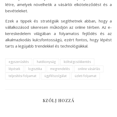
létre, amelyek növelhetik a vásárlói elköteleződést és a
bevételeket.
Ezek a tippek és stratégiák segíthetnek abban, hogy a
vállalkozásod sikeresen működjön az online térben. Az e-
kereskedelem világában a folyamatos fejlődés és az
alkalmazkodás kulcsfontosságú, ezért fontos, hogy lépést
tarts a legújabb trendekkel és technológiákkal.
egyszerűsítés
hatékonyság
költségcsökkentés
lépések
logisztika
megrendelés
online vásárlás
teljesítési folyamat
ügyfélszolgálat
üzleti folyamat
SZÓLJ HOZZÁ