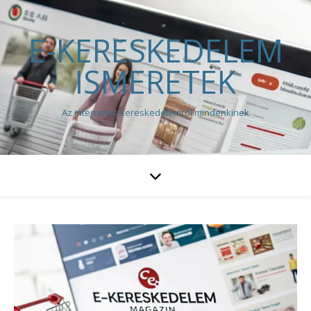
E-KERESKEDELEM
ISMERETEK
Az internetes kereskedelemről mindenkinek