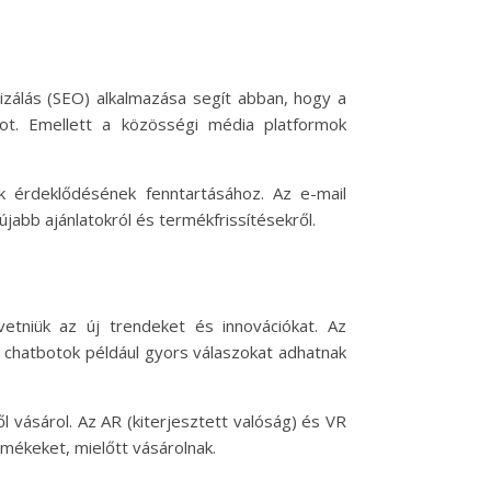
izálás (SEO) alkalmazása segít abban, hogy a
ot. Emellett a közösségi média platformok
ók érdeklődésének fenntartásához. Az e-mail
jabb ajánlatokról és termékfrissítésekről.
vetniük az új trendeket és innovációkat. Az
s chatbotok például gyors válaszokat adhatnak
l vásárol. Az AR (kiterjesztett valóság) és VR
rmékeket, mielőtt vásárolnak.