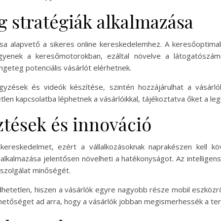
 stratégiák alkalmazása
a alapvető a sikeres online kereskedelemhez. A keresőoptimal
yenek a keresőmotorokban, ezáltal növelve a látogatószám
ngeteg potenciális vásárlót elérhetnek.
gyzések és videók készítése, szintén hozzájárulhat a vásárl
len kapcsolatba léphetnek a vásárlóikkal, tájékoztatva őket a legú
ztések és innováció
-kereskedelmet, ezért a vállalkozásoknak naprakészen kell kö
 alkalmazása jelentősen növelheti a hatékonyságot. Az intelligen
élszolgálat minőségét.
dhetetlen, hiszen a vásárlók egyre nagyobb része mobil eszközrő
lehetőséget ad arra, hogy a vásárlók jobban megismerhessék a te