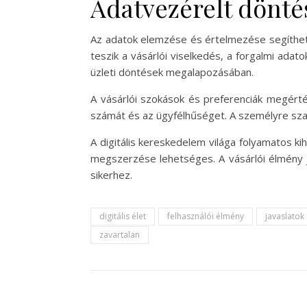
Adatvezérelt dönté
Az adatok elemzése és értelmezése segíthet 
teszik a vásárlói viselkedés, a forgalmi ada
üzleti döntések megalapozásában.
A vásárlói szokások és preferenciák megérté
számát és az ügyfélhűséget. A személyre szab
A digitális kereskedelem világa folyamatos ki
megszerzése lehetséges. A vásárlói élmény ja
sikerhez.
digitális élet
felhasználói élmény
javaslatok
zavartalan