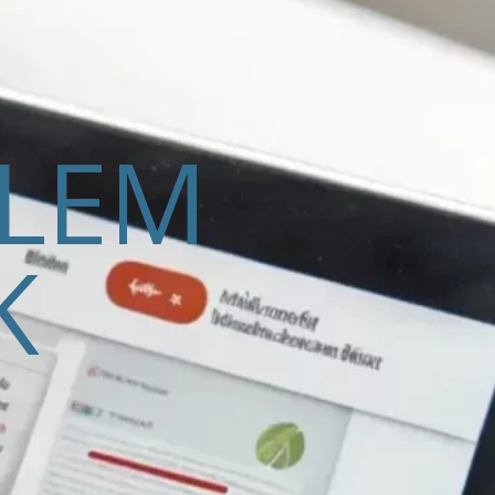
ELEM
K