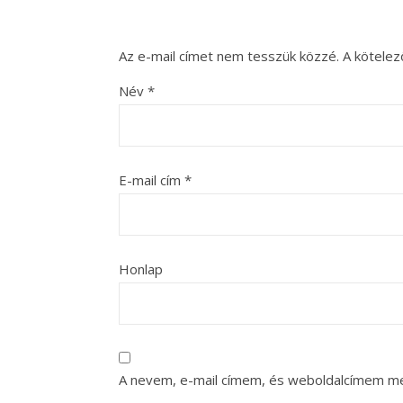
Az e-mail címet nem tesszük közzé.
A kötele
Név
*
E-mail cím
*
Honlap
A nevem, e-mail címem, és weboldalcímem m