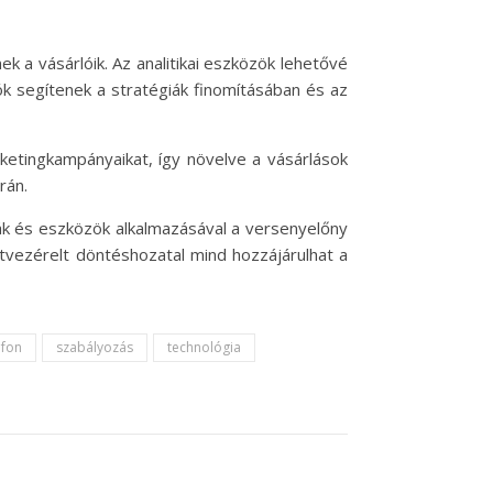
a vásárlóik. Az analitikai eszközök lehetővé
ók segítenek a stratégiák finomításában és az
ketingkampányaikat, így növelve a vásárlások
rán.
giák és eszközök alkalmazásával a versenyelőny
atvezérelt döntéshozatal mind hozzájárulhat a
efon
szabályozás
technológia