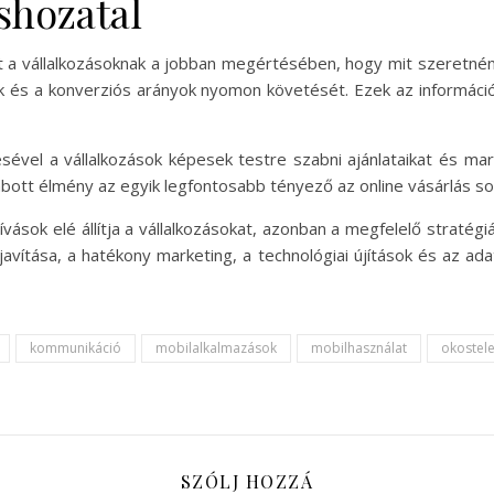
shozatal
a vállalkozásoknak a jobban megértésében, hogy mit szeretnének 
tok és a konverziós arányok nyomon követését. Ezek az informáci
sével a vállalkozások képesek testre szabni ajánlataikat és mar
ott élmény az egyik legfontosabb tényező az online vásárlás so
hívások elé állítja a vállalkozásokat, azonban a megfelelő straté
vítása, a hatékony marketing, a technológiai újítások és az ad
kommunikáció
mobilalkalmazások
mobilhasználat
okostel
SZÓLJ HOZZÁ