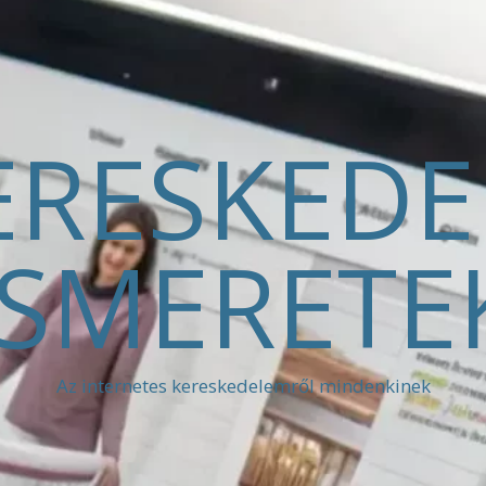
ERESKED
ISMERETE
Az internetes kereskedelemről mindenkinek