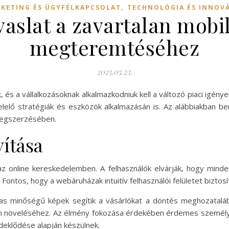
,
KETING ÉS ÜGYFÉLKAPCSOLAT
TECHNOLÓGIA ÉS INNOV
aslat a zavartalan mobi
megteremtéséhez
2025.05.23.
, és a vállalkozásoknak alkalmazkodniuk kell a változó piaci igén
elő stratégiák és eszközök alkalmazásán is. Az alábbiakban 
megszerzésében.
vítása
az online kereskedelemben. A felhasználók elvárják, hogy mind
ontos, hogy a webáruházak intuitív felhasználói felületet biztosí
as minőségű képek segítik a vásárlókat a döntés meghozatalába
om növeléséhez. Az élmény fokozása érdekében érdemes személyre
deklődése alapján készülnek.