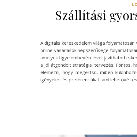
L
Szállítási gyo
A digitális kereskedelem világa folyamatosan 
online vásárlások népszerűsége folyamatosan
amelyek figyelembevételével javíthatod e-kere
a jól átgondolt stratégiai tervezés. Fontos, 
elemezni, hogy megértsd, miben különböznek
igényeket és preferenciákat, ami lehetővé tesz