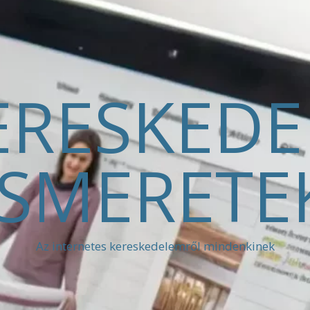
ERESKED
ISMERETE
Az internetes kereskedelemről mindenkinek