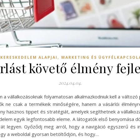
,
-KERESKEDELEM ALAPJAI
MARKETING ÉS ÜGYFÉLKAPCSOL
rlást követő élmény fejl
2024.04.04.
a vállalkozásoknak folyamatosan alkalmazkodniuk kell a változó 
k ne csak a termékeik minőségére, hanem a vásárlói élményre 
 hasznos tippet és stratégiát, amelyek segíthetnek a vállalkozá
delem egyik legfontosabb eleme. A látogatók első benyomása dö
át legyen. Győződj meg arról, hogy a navigáció egyszerű és i
ogy a weboldal gyorsan betöltődjön, és hogy…