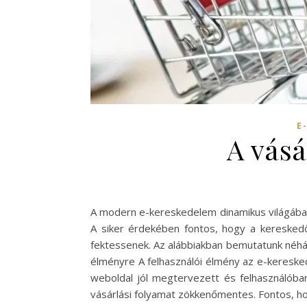
E
A vásá
A modern e-kereskedelem dinamikus világában 
A siker érdekében fontos, hogy a kereskedő
fektessenek. Az alábbiakban bemutatunk néhány
élményre A felhasználói élmény az e-kereske
weboldal jól megtervezett és felhasználóbar
vásárlási folyamat zökkenőmentes. Fontos, h