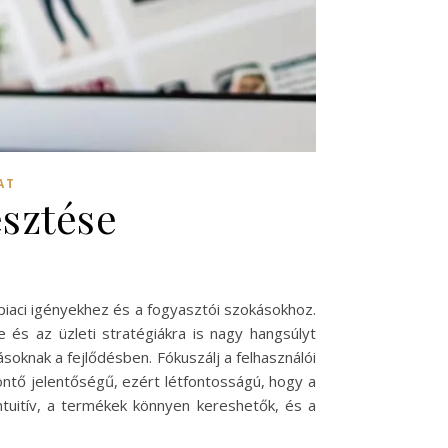
AT
esztése
piaci igényekhez és a fogyasztói szokásokhoz.
és az üzleti stratégiákra is nagy hangsúlyt
soknak a fejlődésben. Fókuszálj a felhasználói
ntő jelentőségű, ezért létfontosságú, hogy a
ntuitív, a termékek könnyen kereshetők, és a