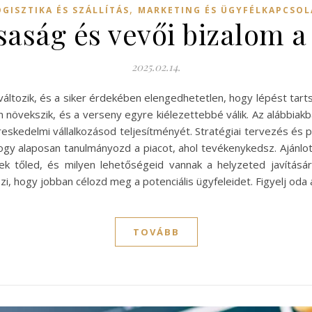
,
OGISZTIKA ÉS SZÁLLÍTÁS
MARKETING ÉS ÜGYFÉLKAPCSOL
rsaság és vevői bizalom a
2025.02.14.
változik, és a siker érdekében elengedhetetlen, hogy lépést tarts
 növekszik, és a verseny egyre kiélezettebbé válik. Az alábbi
skedelmi vállalkozásod teljesítményét. Stratégiai tervezés és pi
hogy alaposan tanulmányozd a piacot, ahol tevékenykedsz. Ajánlo
 tőled, és milyen lehetőségeid vannak a helyzeted javítására.
i, hogy jobban célozd meg a potenciális ügyfeleidet. Figyelj oda 
TOVÁBB