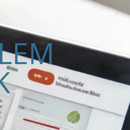
ELEM
K