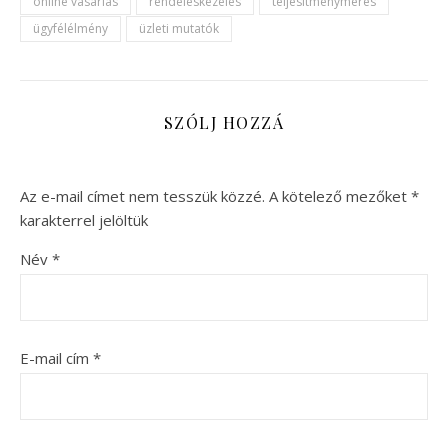
online vásárlás
rendeléskezelés
teljesítménymérés
ügyfélélmény
üzleti mutatók
SZÓLJ HOZZÁ
Az e-mail címet nem tesszük közzé.
A kötelező mezőket
*
karakterrel jelöltük
Név
*
E-mail cím
*