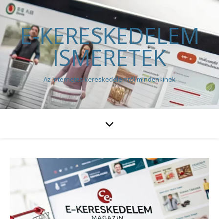
E-KERESKEDELEM
ISMERETEK
Az internetes kereskedelemről mindenkinek