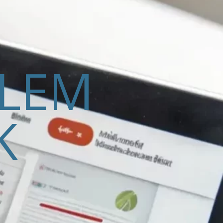
ELEM
K