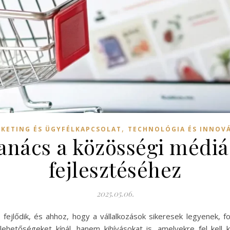
,
KETING ÉS ÜGYFÉLKAPCSOLAT
TECHNOLÓGIA ÉS INNOV
nács a közösségi médiás
fejlesztéséhez
2025.05.06.
 fejlődik, és ahhoz, hogy a vállalkozások sikeresek legyenek, f
hetőségeket kínál, hanem kihívásokat is, amelyekre fel kell 