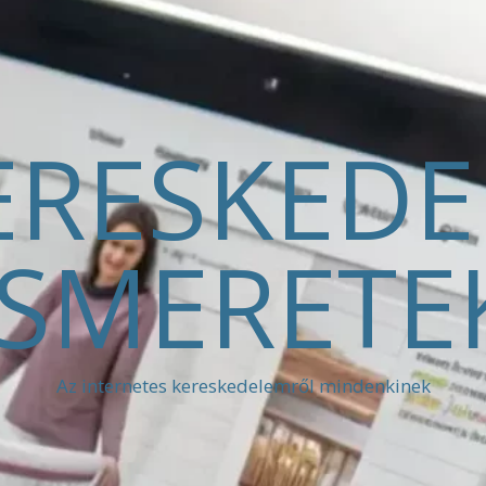
ERESKED
ISMERETE
Az internetes kereskedelemről mindenkinek