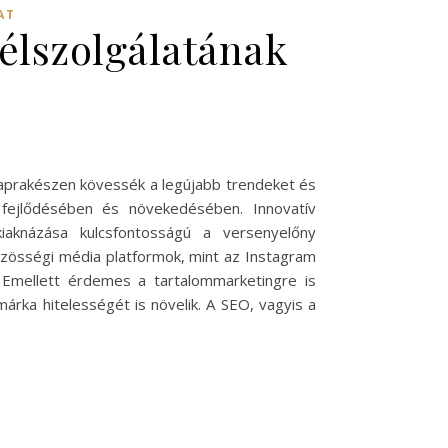
AT
félszolgálatának
naprakészen kövessék a legújabb trendeket és
 fejlődésében és növekedésében. Innovatív
kiaknázása kulcsfontosságú a versenyelőny
zösségi média platformok, mint az Instagram
 Emellett érdemes a tartalommarketingre is
árka hitelességét is növelik. A SEO, vagyis a