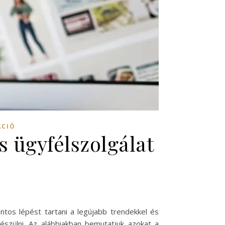
ÁCIÓ
 ügyfélszolgálat
ontos lépést tartani a legújabb trendekkel és
készülni. Az alábbiakban bemutatjuk azokat a