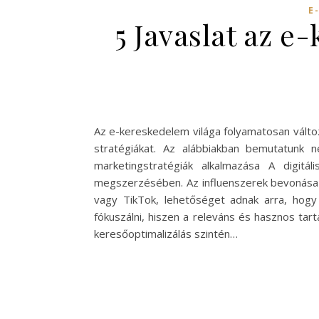
E
5 Javaslat az e
Az e-kereskedelem világa folyamatosan válto
stratégiákat. Az alábbiakban bemutatunk 
marketingstratégiák alkalmazása A digitá
megszerzésében. Az influenszerek bevonása 
vagy TikTok, lehetőséget adnak arra, hogy
fókuszálni, hiszen a releváns és hasznos tar
keresőoptimalizálás szintén…