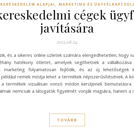
,
-KERESKEDELEM ALAPJAI
MARKETING ÉS ÜGYFÉLKAPCSOL
-kereskedelmi cégek ügy
javítására
2025.08.24.
zik, és a sikeres online üzletek számára elengedhetetlen, hogy 
néhány hatékony ötletet, amelyek segíthetnek a vállalkozása
lis marketing folyamatosan fejlődik, és az új lehetőségek 
például remek módja lehet a termékek népszerűsítésének. A kö
 a termékek vizuálisan vonzó módon kerüljenek bemutatásra.
talmak nemcsak a látogatók figyelmét vonják magukra, hanem a m
TOVÁBB