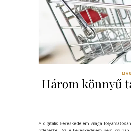
MAR
Három könnyű ta
A digitális kereskedelem világa folyamatosan
ötletekkel. Az e-kereskedelem nem csupán le