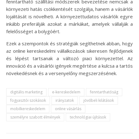
fenntartható szállítási módszerek bevezetése nemcsak a
környezeti hatás csökkentését szolgálja, hanem a vásárlók
lojalitását is növelheti. A környezettudatos vásárlók egyre
inkább preferálják azokat a márkákat, amelyek vállalják a
felelősséget a bolygóért.
Ezek a szempontok és stratégiák segíthetnek abban, hogy
az online kereskedelmi vállalkozások sikeresen fejlődjenek
és lépést tartsanak a változó piaci környezettel. Az
innováció és a vásárlói igények megértése a kulcsa a tartós
növekedésnek és a versenyelőny megszerzésének.
digitális marketing
e-kereskedelem
fenntarthatóság
fogyasztói szokások
irányzatok
jövőbeli kilátások
mobilkereskedelem
online vásárlás
személyre szabott élmények
technológiai újítások