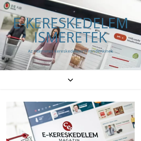
E-KERESKEDELEM
ISMERETEK
Az internetes kereskedelemről mindenkinek