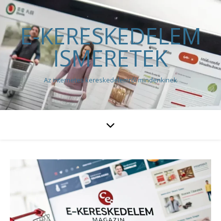
E-KERESKEDELEM
ISMERETEK
Az internetes kereskedelemről mindenkinek