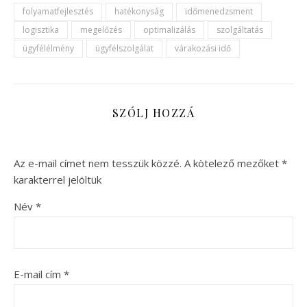
folyamatfejlesztés
hatékonyság
időmenedzsment
logisztika
megelőzés
optimalizálás
szolgáltatás
ügyfélélmény
ügyfélszolgálat
várakozási idő
SZÓLJ HOZZÁ
Az e-mail címet nem tesszük közzé.
A kötelező mezőket
*
karakterrel jelöltük
Név
*
E-mail cím
*