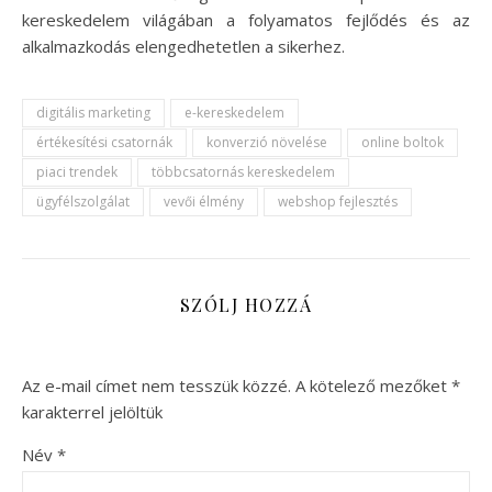
kereskedelem világában a folyamatos fejlődés és az
alkalmazkodás elengedhetetlen a sikerhez.
digitális marketing
e-kereskedelem
értékesítési csatornák
konverzió növelése
online boltok
piaci trendek
többcsatornás kereskedelem
ügyfélszolgálat
vevői élmény
webshop fejlesztés
SZÓLJ HOZZÁ
Az e-mail címet nem tesszük közzé.
A kötelező mezőket
*
karakterrel jelöltük
Név
*