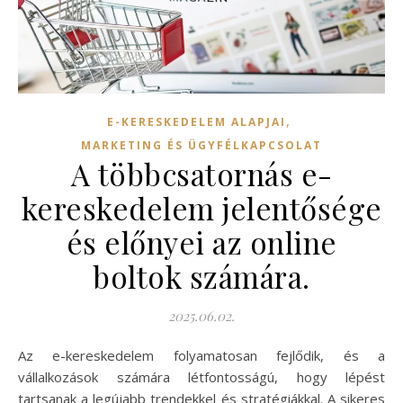
,
E-KERESKEDELEM ALAPJAI
MARKETING ÉS ÜGYFÉLKAPCSOLAT
A többcsatornás e-
kereskedelem jelentősége
és előnyei az online
boltok számára.
2025.06.02.
Az e-kereskedelem folyamatosan fejlődik, és a
vállalkozások számára létfontosságú, hogy lépést
tartsanak a legújabb trendekkel és stratégiákkal. A sikeres