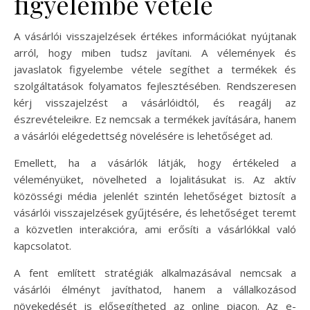
figyelembe vétele
A vásárlói visszajelzések értékes információkat nyújtanak
arról, hogy miben tudsz javítani. A vélemények és
javaslatok figyelembe vétele segíthet a termékek és
szolgáltatások folyamatos fejlesztésében. Rendszeresen
kérj visszajelzést a vásárlóidtól, és reagálj az
észrevételeikre. Ez nemcsak a termékek javítására, hanem
a vásárlói elégedettség növelésére is lehetőséget ad.
Emellett, ha a vásárlók látják, hogy értékeled a
véleményüket, növelheted a lojalitásukat is. Az aktív
közösségi média jelenlét szintén lehetőséget biztosít a
vásárlói visszajelzések gyűjtésére, és lehetőséget teremt
a közvetlen interakcióra, ami erősíti a vásárlókkal való
kapcsolatot.
A fent említett stratégiák alkalmazásával nemcsak a
vásárlói élményt javíthatod, hanem a vállalkozásod
növekedését is elősegítheted az online piacon. Az e-