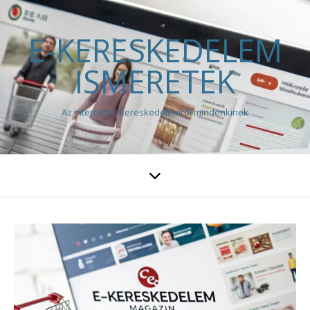
E-KERESKEDELEM
ISMERETEK
Az internetes kereskedelemről mindenkinek