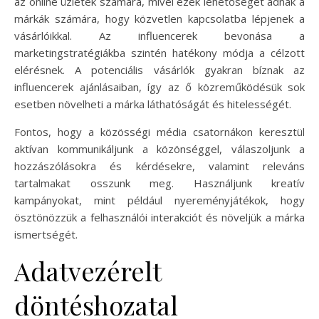
az online üzletek számára, mivel ezek lehetőséget adnak a
márkák számára, hogy közvetlen kapcsolatba lépjenek a
vásárlóikkal. Az influencerek bevonása a
marketingstratégiákba szintén hatékony módja a célzott
elérésnek. A potenciális vásárlók gyakran bíznak az
influencerek ajánlásaiban, így az ő közreműködésük sok
esetben növelheti a márka láthatóságát és hitelességét.
Fontos, hogy a közösségi média csatornákon keresztül
aktívan kommunikáljunk a közönséggel, válaszoljunk a
hozzászólásokra és kérdésekre, valamint releváns
tartalmakat osszunk meg. Használjunk kreatív
kampányokat, mint például nyereményjátékok, hogy
ösztönözzük a felhasználói interakciót és növeljük a márka
ismertségét.
Adatvezérelt
döntéshozatal