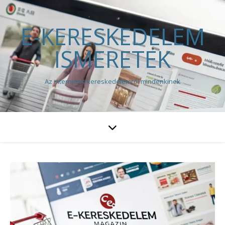
E-KERESKEDELEM
ISMERETEK
Az internetes kereskedelemről mindenkinek