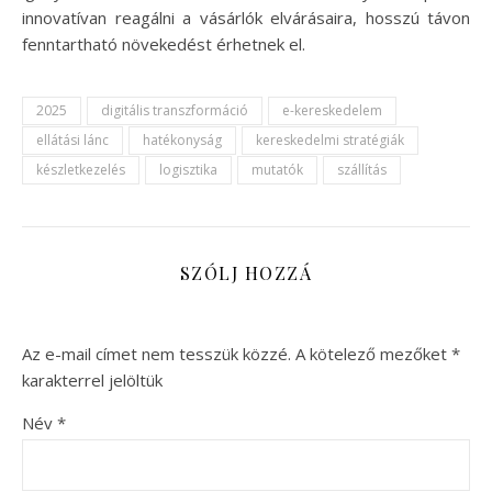
innovatívan reagálni a vásárlók elvárásaira, hosszú távon
fenntartható növekedést érhetnek el.
2025
digitális transzformáció
e-kereskedelem
ellátási lánc
hatékonyság
kereskedelmi stratégiák
készletkezelés
logisztika
mutatók
szállítás
SZÓLJ HOZZÁ
Az e-mail címet nem tesszük közzé.
A kötelező mezőket
*
karakterrel jelöltük
Név
*