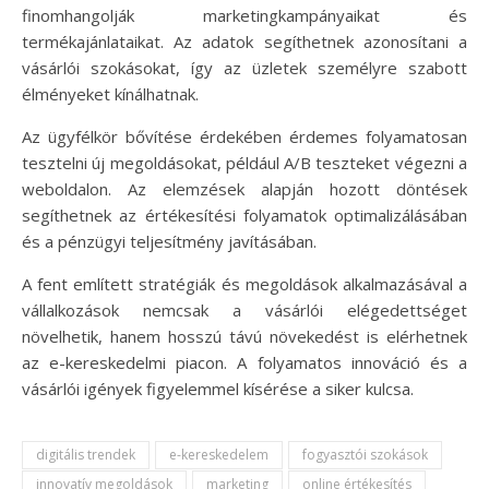
finomhangolják marketingkampányaikat és
termékajánlataikat. Az adatok segíthetnek azonosítani a
vásárlói szokásokat, így az üzletek személyre szabott
élményeket kínálhatnak.
Az ügyfélkör bővítése érdekében érdemes folyamatosan
tesztelni új megoldásokat, például A/B teszteket végezni a
weboldalon. Az elemzések alapján hozott döntések
segíthetnek az értékesítési folyamatok optimalizálásában
és a pénzügyi teljesítmény javításában.
A fent említett stratégiák és megoldások alkalmazásával a
vállalkozások nemcsak a vásárlói elégedettséget
növelhetik, hanem hosszú távú növekedést is elérhetnek
az e-kereskedelmi piacon. A folyamatos innováció és a
vásárlói igények figyelemmel kísérése a siker kulcsa.
digitális trendek
e-kereskedelem
fogyasztói szokások
innovatív megoldások
marketing
online értékesítés