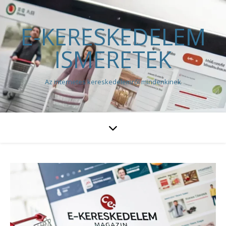
E-KERESKEDELEM
ISMERETEK
Az internetes kereskedelemről mindenkinek