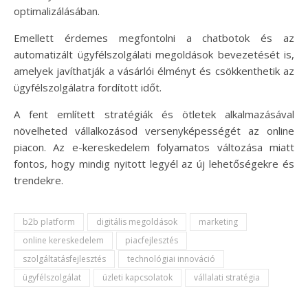
optimalizálásában.
Emellett érdemes megfontolni a chatbotok és az
automatizált ügyfélszolgálati megoldások bevezetését is,
amelyek javíthatják a vásárlói élményt és csökkenthetik az
ügyfélszolgálatra fordított időt.
A fent említett stratégiák és ötletek alkalmazásával
növelheted vállalkozásod versenyképességét az online
piacon. Az e-kereskedelem folyamatos változása miatt
fontos, hogy mindig nyitott legyél az új lehetőségekre és
trendekre.
b2b platform
digitális megoldások
marketing
online kereskedelem
piacfejlesztés
szolgáltatásfejlesztés
technológiai innováció
ügyfélszolgálat
üzleti kapcsolatok
vállalati stratégia