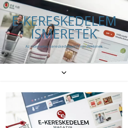
E-KERESKEDELEM
ISMERETEK
Az internetes kereskedelemről mindenkinek