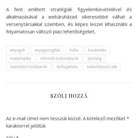
A fent említett stratégiák figyelembevételével és
alkalmazásával a webáruházad sikeresebbé válhat a
versenytársakkal szemben, és képes leszel kihasználni a
folyamatosan változó piaci lehetőségeket.
anyagok
anyagvizsgálat
fizika
kiszámítás
matematika
mérnöki tudományok
sűrűség
számítási módszerek
térfogatsúly
tudományos cikk
SZÓLJ HOZZÁ
Az e-mail címet nem tesszük közzé.
A kötelező mezőket
*
karakterrel jelöltük
Név
*