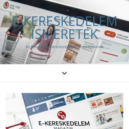
E-KERESKEDELEM
ISMERETEK
Az internetes kereskedelemről mindenkinek