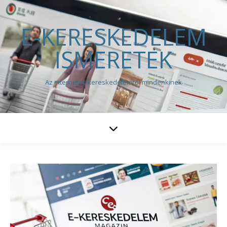
E-KERESKEDELEM
ISMERETEK
Az internetes kereskedelemről mindenkinek