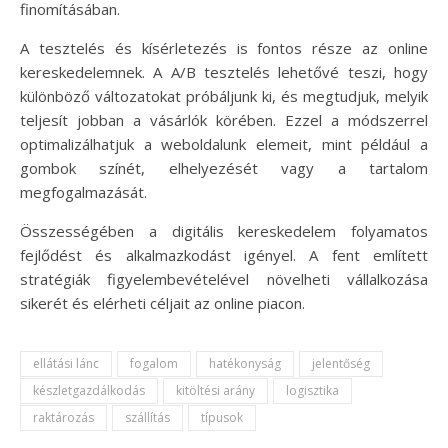
finomításában.
A tesztelés és kísérletezés is fontos része az online
kereskedelemnek. A A/B tesztelés lehetővé teszi, hogy
különböző változatokat próbáljunk ki, és megtudjuk, melyik
teljesít jobban a vásárlók körében. Ezzel a módszerrel
optimalizálhatjuk a weboldalunk elemeit, mint például a
gombok színét, elhelyezését vagy a tartalom
megfogalmazását.
Összességében a digitális kereskedelem folyamatos
fejlődést és alkalmazkodást igényel. A fent említett
stratégiák figyelembevételével növelheti vállalkozása
sikerét és elérheti céljait az online piacon.
ellátási lánc
fogalom
hatékonyság
jelentőség
készletgazdálkodás
kitöltési arány
logisztika
raktározás
szállítás
típusok