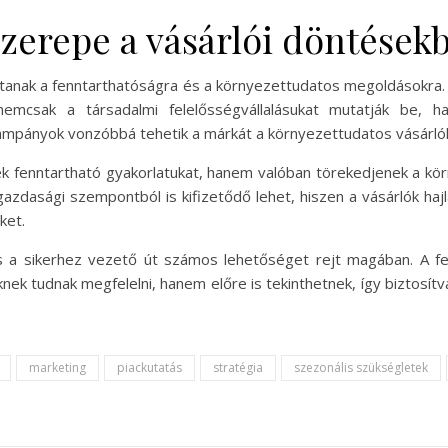
szerepe a vásárlói döntések
dítanak a fenntarthatóságra és a környezettudatos megoldásokra.
 nemcsak a társadalmi felelősségvállalásukat mutatják be, 
ampányok vonzóbbá tehetik a márkát a környezettudatos vásárló
ék fenntartható gyakorlatukat, hanem valóban törekedjenek a kö
gazdasági szempontból is kifizetődő lehet, hiszen a vásárlók haj
ket.
s a sikerhez vezető út számos lehetőséget rejt magában. A fen
eknek tudnak megfelelni, hanem előre is tekinthetnek, így biztosí
marketing
piackutatás
stratégia
szezonális szükségletek