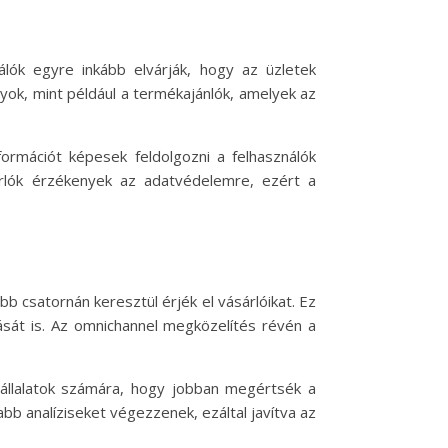
álók egyre inkább elvárják, hogy az üzletek
yok, mint például a termékajánlók, amelyek az
rmációt képesek feldolgozni a felhasználók
árlók érzékenyek az adatvédelemre, ezért a
b csatornán keresztül érjék el vásárlóikat. Ez
ását is. Az omnichannel megközelítés révén a
vállalatok számára, hogy jobban megértsék a
bb analíziseket végezzenek, ezáltal javítva az