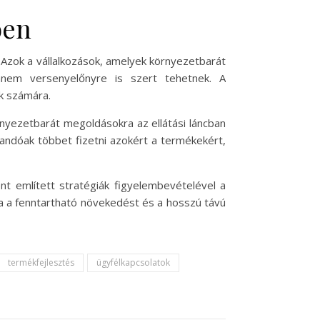
ben
 Azok a vállalkozások, amelyek környezetbarát
hanem versenyelőnyre is szert tehetnek. A
k számára.
rnyezetbarát megoldásokra az ellátási láncban
landóak többet fizetni azokért a termékekért,
t említett stratégiák figyelembevételével a
tva a fenntartható növekedést és a hosszú távú
termékfejlesztés
ügyfélkapcsolatok