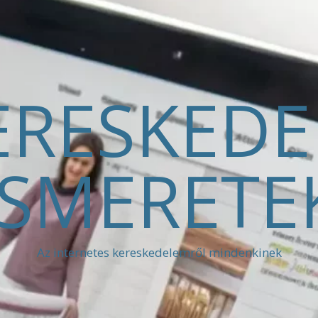
ERESKED
ISMERETE
Az internetes kereskedelemről mindenkinek