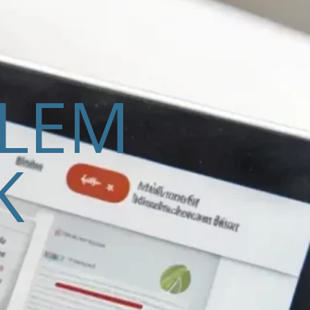
ELEM
K