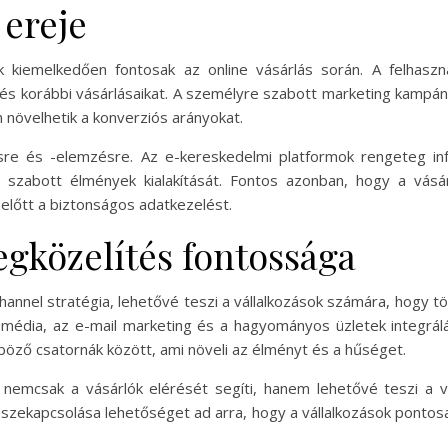
 ereje
 kiemelkedően fontosak az online vásárlás során. A felhaszn
és korábbi vásárlásaikat. A személyre szabott marketing kampán
n növelhetik a konverziós arányokat.
re és -elemzésre. Az e-kereskedelmi platformok rengeteg info
re szabott élmények kialakítását. Fontos azonban, hogy a vás
előtt a biztonságos adatkezelést.
gközelítés fontossága
hannel stratégia, lehetővé teszi a vállalkozások számára, hogy töb
i média, az e-mail marketing és a hagyományos üzletek integrál
öző csatornák között, ami növeli az élményt és a hűséget.
 nemcsak a vásárlók elérését segíti, hanem lehetővé teszi a 
szekapcsolása lehetőséget ad arra, hogy a vállalkozások pontosa