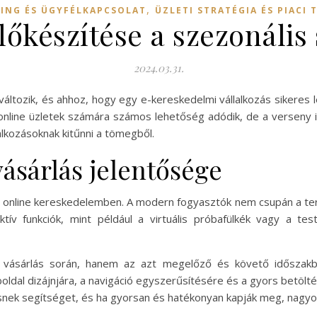
,
ING ÉS ÜGYFÉLKAPCSOLAT
ÜZLETI STRATÉGIA ÉS PIACI 
előkészítése a szezonális
2024.03.31.
változik, és ahhoz, hogy egy e-kereskedelmi vállalkozás sikeres
z online üzletek számára számos lehetőség adódik, de a verseny 
alkozásoknak kitűnni a tömegből.
ásárlás jelentősége
z online kereskedelemben. A modern fogyasztók nem csupán a te
ktív funkciók, mint például a virtuális próbafülkék vagy a te
vásárlás során, hanem az azt megelőző és követő időszakban 
dal dizájnjára, a navigáció egyszerűsítésére és a gyors betölté
snek segítséget, és ha gyorsan és hatékonyan kapják meg, nagyo