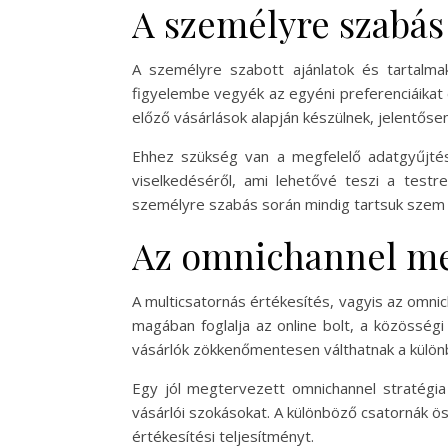
A személyre szabás
A személyre szabott ajánlatok és tartalmak
figyelembe vegyék az egyéni preferenciáikat 
előző vásárlások alapján készülnek, jelentőse
Ehhez szükség van a megfelelő adatgyűjtés
viselkedéséről, ami lehetővé teszi a test
személyre szabás során mindig tartsuk szem 
Az omnichannel me
A multicsatornás értékesítés, vagyis az omnic
magában foglalja az online bolt, a közösség
vásárlók zökkenőmentesen válthatnak a különb
Egy jól megtervezett omnichannel stratégia
vásárlói szokásokat. A különböző csatornák ös
értékesítési teljesítményt.