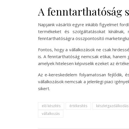
A fenntarthatóság 
Napjaink vásárlói egyre inkább figyelmet for
termékeket és szolgáltatásokat kínálnak,
fenntarthatóságra összpontosító marketingk
Fontos, hogy a vállalkozások ne csak hirdess
is. A fenntarthatóság nemcsak etikai, hanem 
amelyek hitelesen képviselik ezeket az értéke
Az e-kereskedelem folyamatosan fejlődik, é
vállalkozások nemcsak a jelenlegi piaci igény
sikert.
elő készítés
értékesítés
készletgazdálkodás
vállalkozás