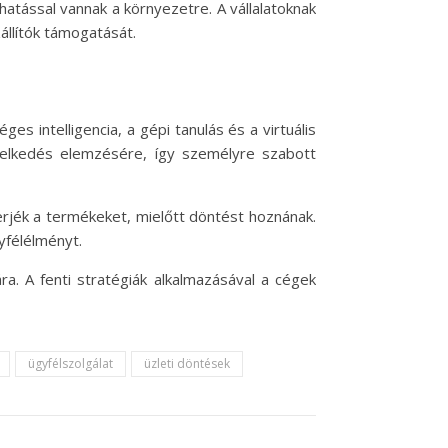
hatással vannak a környezetre. A vállalatoknak
állítók támogatását.
es intelligencia, a gépi tanulás és a virtuális
iselkedés elemzésére, így személyre szabott
rjék a termékeket, mielőtt döntést hoznának.
yfélélményt.
a. A fenti stratégiák alkalmazásával a cégek
ügyfélszolgálat
üzleti döntések