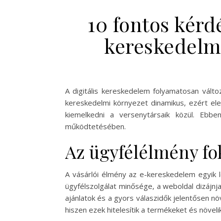
10 fontos kér
kereskedelmi 
A digitális kereskedelem folyamatosan válto
kereskedelmi környezet dinamikus, ezért ele
kiemelkedni a versenytársaik közül. Ebbe
működtetésében.
Az ügyfélélmény fo
A vásárlói élmény az e-kereskedelem egyik l
ügyfélszolgálat minősége, a weboldal dizájn
ajánlatok és a gyors válaszidők jelentősen nö
hiszen ezek hitelesítik a termékeket és növelik