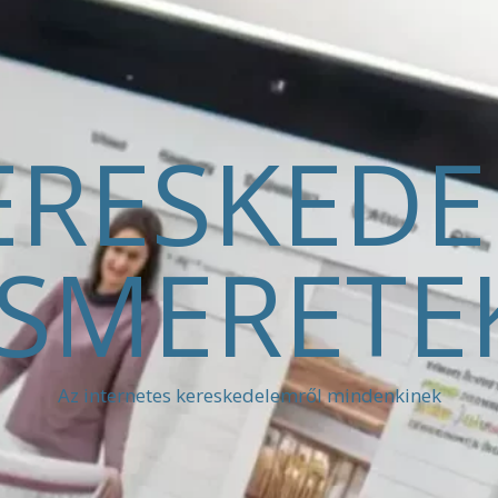
ERESKED
ISMERETE
Az internetes kereskedelemről mindenkinek