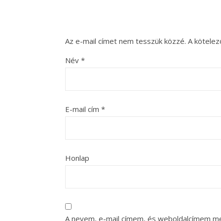
Az e-mail címet nem tesszük közzé.
A kötele
Név
*
E-mail cím
*
Honlap
A nevem, e-mail címem, és weboldalcímem m