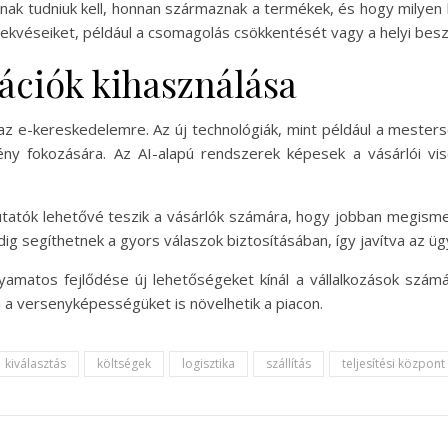
knak tudniuk kell, honnan származnak a termékek, és hogy milyen 
kvéseiket, például a csomagolás csökkentését vagy a helyi besz
ációk kihasználása
az e-kereskedelemre. Az új technológiák, mint például a mesterség
ény fokozására. Az AI-alapú rendszerek képesek a vásárlói v
utatók lehetővé teszik a vásárlók számára, hogy jobban megisme
dig segíthetnek a gyors válaszok biztosításában, így javítva az üg
amatos fejlődése új lehetőségeket kínál a vállalkozások számár
 a versenyképességüket is növelhetik a piacon.
kiválasztás
költségek
logisztika
szállítás
teljesítési központ