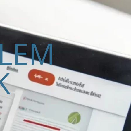
ELEM
K