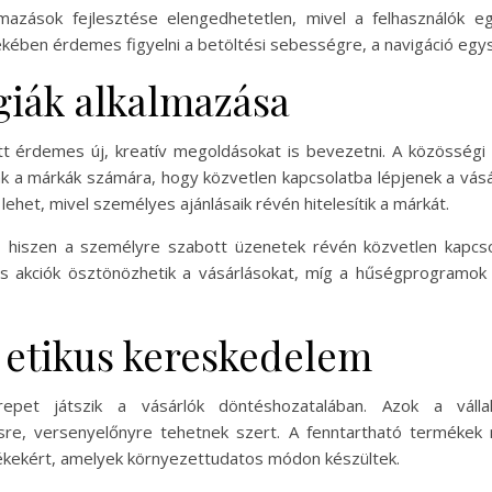
mazások fejlesztése elengedhetetlen, mivel a felhasználók eg
ében érdemes figyelni a betöltési sebességre, a navigáció egys
giák alkalmazása
érdemes új, kreatív megoldásokat is bevezetni. A közösségi 
k a márkák számára, hogy közvetlen kapcsolatba lépjenek a vásá
het, mivel személyes ajánlásaik révén hitelesítik a márkát.
k, hiszen a személyre szabott üzenetek révén közvetlen kapcsol
 és akciók ösztönözhetik a vásárlásokat, míg a hűségprogramok
 etikus kereskedelem
epet játszik a vásárlók döntéshozatalában. Azok a vállal
re, versenyelőnyre tehetnek szert. A fenntartható termékek
mékekért, amelyek környezettudatos módon készültek.