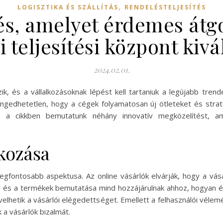
,
LOGISZTIKA ÉS SZÁLLÍTÁS
RENDELÉSTELJESÍTÉS
dés, amelyet érdemes átg
teljesítési központ kivá
2024.02.01.
zik, és a vállalkozásoknak lépést kell tartaniuk a legújabb tre
ngedhetetlen, hogy a cégek folyamatosan új ötleteket és stra
n a cikkben bemutatunk néhány innovatív megközelítést, ame
kozása
egfontosabb aspektusa. Az online vásárlók elvárják, hogy a vás
ja és a termékek bemutatása mind hozzájárulnak ahhoz, hogyan é
velhetik a vásárlói elégedettséget. Emellett a felhasználói véle
 a vásárlók bizalmát.