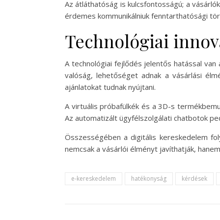
Az átláthatóság is kulcsfontosságú; a vásárló
érdemes kommunikálniuk fenntarthatósági töre
Technológiai innov
A technológiai fejlődés jelentős hatással van 
valóság, lehetőséget adnak a vásárlási élm
ajánlatokat tudnak nyújtani.
A virtuális próbafülkék és a 3D-s termékbem
Az automatizált ügyfélszolgálati chatbotok pe
Összességében a digitális kereskedelem foly
nemcsak a vásárlói élményt javíthatják, hanem
e-kereskedelem
hatékonyság
kérdések