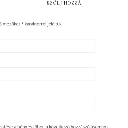
SZÓLJ HOZZÁ
ző mezőket
*
karakterrel jelöltük
entése a böngészőben a következő hozzászólásomhoz.