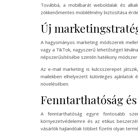
Továbbá, a mobilbarát weboldalak és alkal
zökkenőmentes mobilélmény biztosítása érdek
Új marketingstraté
A hagyományos marketing módszerek mellett 
vagy a TikTok, nagyszerű lehetőséget kínálna
népszerűsítésébe szintén hatékony módszer le
Az e-mail marketing is kulcsszerepet játszi
mailekben elhelyezett különleges ajánlatok
növelésében.
Fenntarthatóság és
A fenntarthatóság egyre fontosabb szer
környezetvédelemre és az etikus beszerzés
vásárlók hajlandóak többet fizetni olyan ter