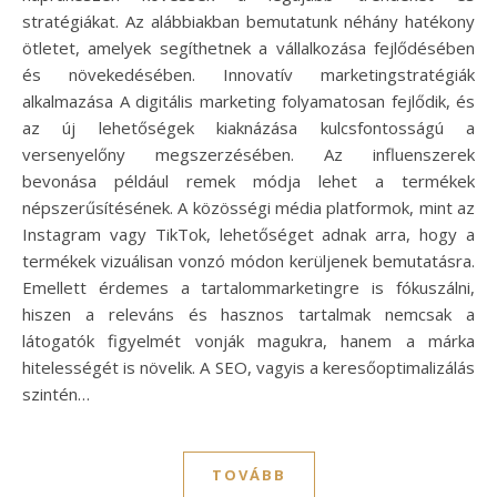
stratégiákat. Az alábbiakban bemutatunk néhány hatékony
ötletet, amelyek segíthetnek a vállalkozása fejlődésében
és növekedésében. Innovatív marketingstratégiák
alkalmazása A digitális marketing folyamatosan fejlődik, és
az új lehetőségek kiaknázása kulcsfontosságú a
versenyelőny megszerzésében. Az influenszerek
bevonása például remek módja lehet a termékek
népszerűsítésének. A közösségi média platformok, mint az
Instagram vagy TikTok, lehetőséget adnak arra, hogy a
termékek vizuálisan vonzó módon kerüljenek bemutatásra.
Emellett érdemes a tartalommarketingre is fókuszálni,
hiszen a releváns és hasznos tartalmak nemcsak a
látogatók figyelmét vonják magukra, hanem a márka
hitelességét is növelik. A SEO, vagyis a keresőoptimalizálás
szintén…
TOVÁBB