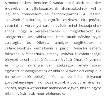
A modern e-kereskedelem folyamatosan fejlődik, és a siker
érdekében a vállalkozásoknak alkalmazkodniuk kell a
legújabb trendekhez és technológiákhoz. A vásárlói
szokások átalakulása, a digitális eszközök elterjedése,
valamint a versenytársak innovációi mind hozzájárulnak
ahhoz, hogy a kereskedőknek új megoldásokat kell
kidolgozniuk. Az alábbiakban bemutatunk néhány olyan
stratégiát és ötletet, amelyek segíthetnek a
vállalkozásoknak kiemelkedni a piacon. Vásárlói élmény
fokozása A felhasználói élmény javítása kulcsfontosságú
tényező az online vásárlás során. A vásárlóknak kényelmes
és intuitív élményre van szükségük, amely során
egyszerűen navigálhatnak az oldalon. A weboldal dizájnja, a
termékek elérhetősége és a vásárlási folyamat
gördülékenysége mind hozzájárulnak a pozitív élményhez.
Fontos, hogy a webáruház mobilbarát legyen, hiszen egyre
többen vásárolnak mobiltelefonon. Az…