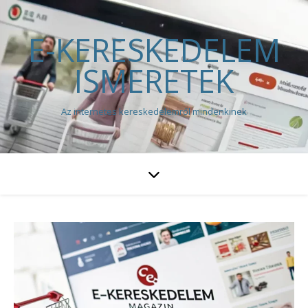
E-KERESKEDELEM
ISMERETEK
Az internetes kereskedelemről mindenkinek