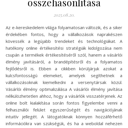
összehasonlítása
2025.08.20.
Az e-kereskedelem világa folyamatosan változik, és a siker
érdekében fontos, hogy a vállalkozások naprakészen
kövessék a legújabb trendeket és technológiákat. A
hatékony online értékesítési stratégiák kidolgozása nem
csupán a termékek értékesítéséről szól, hanem a vásárlói
élmény javításáról, a brandépítésről és a folyamatos
fejlődésről is. Ebben a cikkben körüljárjuk azokat a
kulcsfontosságú elemeket, amelyek segíthetnek a
vállalkozásoknak kiemelkedni a versenytársak közül.
Vásárlói élmény optimalizálása A vásárlói élmény javítása
nélkülözhetetlen ahhoz, hogy a vásárlók visszatérjenek. Az
online bolt kialakítása során fontos figyelembe venni a
felhasználói felület egyszerűségét és navigációjának
intuitív jellegét. A látogatóknak könnyen hozzáférhető
információkra van szükségük, és ha a weboldal nehezen