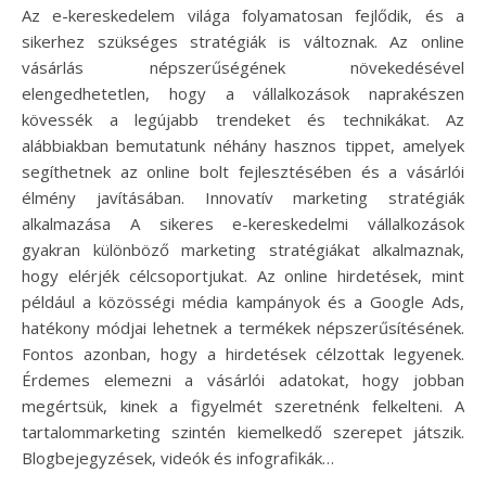
Az e-kereskedelem világa folyamatosan fejlődik, és a
sikerhez szükséges stratégiák is változnak. Az online
vásárlás népszerűségének növekedésével
elengedhetetlen, hogy a vállalkozások naprakészen
kövessék a legújabb trendeket és technikákat. Az
alábbiakban bemutatunk néhány hasznos tippet, amelyek
segíthetnek az online bolt fejlesztésében és a vásárlói
élmény javításában. Innovatív marketing stratégiák
alkalmazása A sikeres e-kereskedelmi vállalkozások
gyakran különböző marketing stratégiákat alkalmaznak,
hogy elérjék célcsoportjukat. Az online hirdetések, mint
például a közösségi média kampányok és a Google Ads,
hatékony módjai lehetnek a termékek népszerűsítésének.
Fontos azonban, hogy a hirdetések célzottak legyenek.
Érdemes elemezni a vásárlói adatokat, hogy jobban
megértsük, kinek a figyelmét szeretnénk felkelteni. A
tartalommarketing szintén kiemelkedő szerepet játszik.
Blogbejegyzések, videók és infografikák…