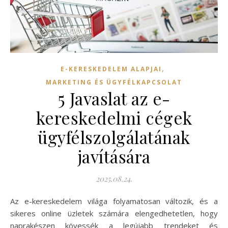
,
E-KERESKEDELEM ALAPJAI
MARKETING ÉS ÜGYFÉLKAPCSOLAT
5 Javaslat az e-
kereskedelmi cégek
ügyfélszolgálatának
javítására
2025.08.24.
Az e-kereskedelem világa folyamatosan változik, és a
sikeres online üzletek számára elengedhetetlen, hogy
naprakészen kövessék a legújabb trendeket és