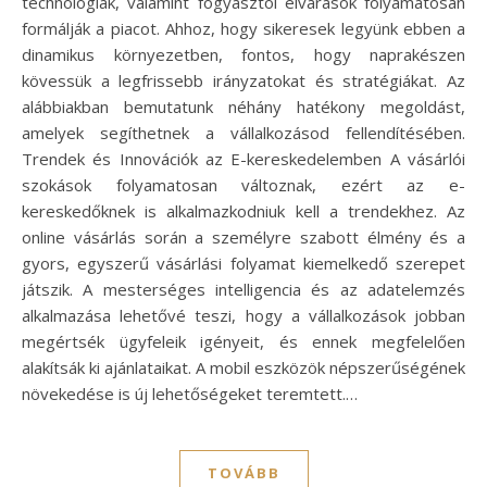
technológiák, valamint fogyasztói elvárások folyamatosan
formálják a piacot. Ahhoz, hogy sikeresek legyünk ebben a
dinamikus környezetben, fontos, hogy naprakészen
kövessük a legfrissebb irányzatokat és stratégiákat. Az
alábbiakban bemutatunk néhány hatékony megoldást,
amelyek segíthetnek a vállalkozásod fellendítésében.
Trendek és Innovációk az E-kereskedelemben A vásárlói
szokások folyamatosan változnak, ezért az e-
kereskedőknek is alkalmazkodniuk kell a trendekhez. Az
online vásárlás során a személyre szabott élmény és a
gyors, egyszerű vásárlási folyamat kiemelkedő szerepet
játszik. A mesterséges intelligencia és az adatelemzés
alkalmazása lehetővé teszi, hogy a vállalkozások jobban
megértsék ügyfeleik igényeit, és ennek megfelelően
alakítsák ki ajánlataikat. A mobil eszközök népszerűségének
növekedése is új lehetőségeket teremtett.…
TOVÁBB