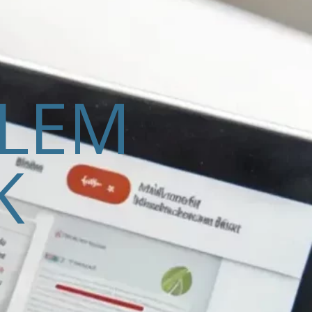
ELEM
K