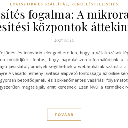
,
LOGISZTIKA ÉS SZÁLLÍTÁS
RENDELÉSTELJESÍTÉS
sítés fogalma: A mikror
esítési központok átteki
2025.06.13.
jlődés és innováció elengedhetetlen, hogy a vállalkozások lép
sen működjünk, fontos, hogy naprakészen informálódjunk a l
ságú javaslatot, amelyek segíthetnek a webáruházak számára a
nyre A vásárlói élmény javítása alapvető fontosságú az online ke
gyorsan betöltődjenek, és zökkenőmentes vásárlási folyamatot k
egyszerűen megtalálják, amit keresnek. Ezen kívül a termékek
TOVÁBB