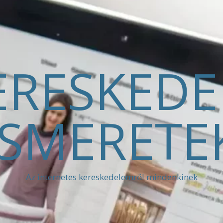
ERESKED
ISMERETE
Az internetes kereskedelemről mindenkinek