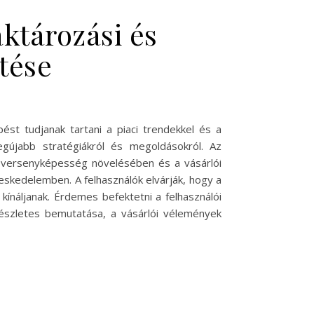
aktározási és
ntése
ést tudjanak tartani a piaci trendekkel és a
egújabb stratégiákról és megoldásokról. Az
 versenyképesség növelésében és a vásárlói
reskedelemben. A felhasználók elvárják, hogy a
ínáljanak. Érdemes befektetni a felhasználói
 részletes bemutatása, a vásárlói vélemények