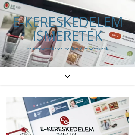
E-KERESKEDELEM
ISMERETEK
Az internetes kereskedelemről mindenkinek