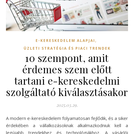
,
E-KERESKEDELEM ALAPJAI
ÜZLETI STRATÉGIA ÉS PIACI TRENDEK
10 szempont, amit
érdemes szem előtt
tartani e-kereskedelmi
szolgáltató kiválasztásakor
2025.03.29.
A modern e-kereskedelem folyamatosan fejlődik, és a siker
érdekében a vállalkozásoknak alkalmazkodniuk kell a
legújabb trendekhez és technológiákhoz. A vásárlói