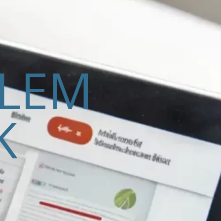
ELEM
K