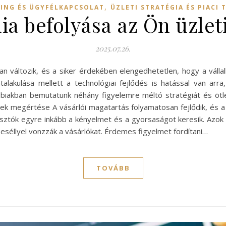
,
ING ÉS ÜGYFÉLKAPCSOLAT
ÜZLETI STRATÉGIA ÉS PIACI 
ia befolyása az Ön üzlet
2025.07.26.
 változik, és a siker érdekében elengedhetetlen, hogy a vállal
átalakulása mellett a technológiai fejlődés is hatással van arr
bbiakban bemutatunk néhány figyelemre méltó stratégiát és öt
dek megértése A vásárlói magatartás folyamatosan fejlődik, és a
asztók egyre inkább a kényelmet és a gyorsaságot keresik. Azok
eséllyel vonzzák a vásárlókat. Érdemes figyelmet fordítani…
TOVÁBB