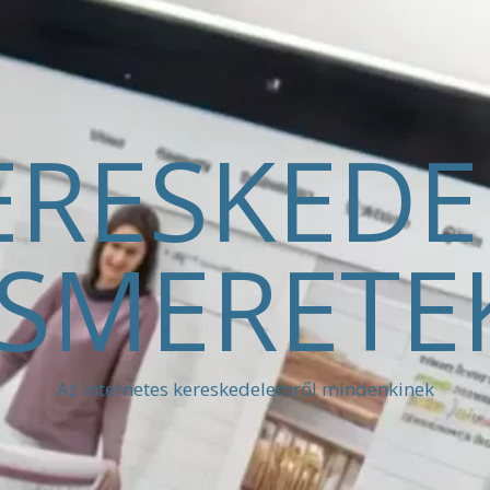
ERESKED
ISMERETE
Az internetes kereskedelemről mindenkinek