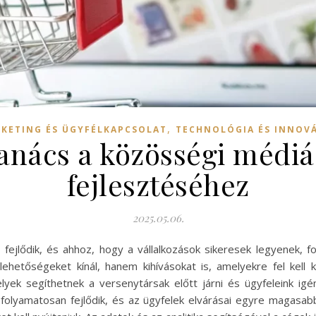
,
KETING ÉS ÜGYFÉLKAPCSOLAT
TECHNOLÓGIA ÉS INNOV
nács a közösségi médiás
fejlesztéséhez
2025.05.06.
 fejlődik, és ahhoz, hogy a vállalkozások sikeresek legyenek, f
hetőségeket kínál, hanem kihívásokat is, amelyekre fel kell 
lyek segíthetnek a versenytársak előtt járni és ügyfeleink igén
y folyamatosan fejlődik, és az ügyfelek elvárásai egyre magasab