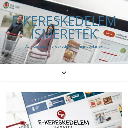
E-KERESKEDELEM
ISMERETEK
Az internetes kereskedelemről mindenkinek