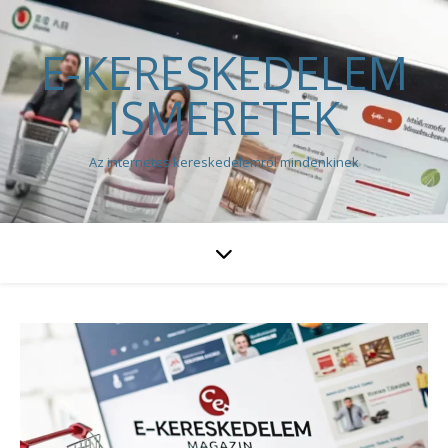
E-KERESKEDELEM
ISMERETEK
Az internetes kereskedelemről mindenkinek