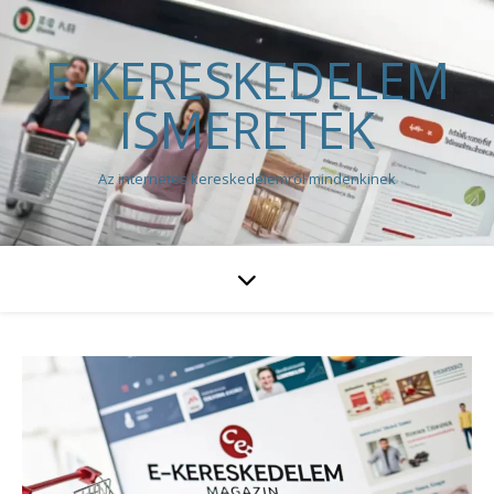
E-KERESKEDELEM
ISMERETEK
Az internetes kereskedelemről mindenkinek