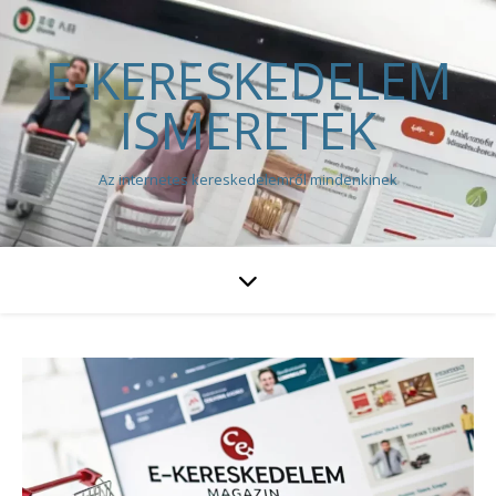
E-KERESKEDELEM
ISMERETEK
Az internetes kereskedelemről mindenkinek