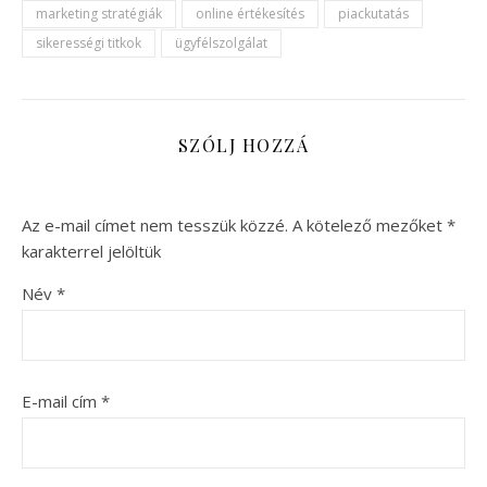
marketing stratégiák
online értékesítés
piackutatás
sikerességi titkok
ügyfélszolgálat
SZÓLJ HOZZÁ
Az e-mail címet nem tesszük közzé.
A kötelező mezőket
*
karakterrel jelöltük
Név
*
E-mail cím
*