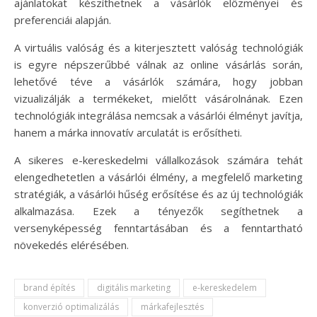
ajánlatokat készíthetnek a vásárlók előzményei és
preferenciái alapján.
A virtuális valóság és a kiterjesztett valóság technológiák
is egyre népszerűbbé válnak az online vásárlás során,
lehetővé téve a vásárlók számára, hogy jobban
vizualizálják a termékeket, mielőtt vásárolnának. Ezen
technológiák integrálása nemcsak a vásárlói élményt javítja,
hanem a márka innovatív arculatát is erősítheti.
A sikeres e-kereskedelmi vállalkozások számára tehát
elengedhetetlen a vásárlói élmény, a megfelelő marketing
stratégiák, a vásárlói hűség erősítése és az új technológiák
alkalmazása. Ezek a tényezők segíthetnek a
versenyképesség fenntartásában és a fenntartható
növekedés elérésében.
brand építés
digitális marketing
e-kereskedelem
konverzió optimalizálás
márkafejlesztés