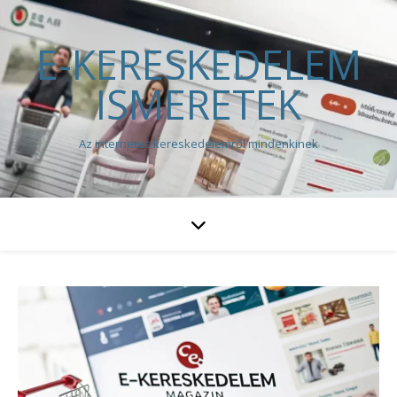
E-KERESKEDELEM
ISMERETEK
Az internetes kereskedelemről mindenkinek