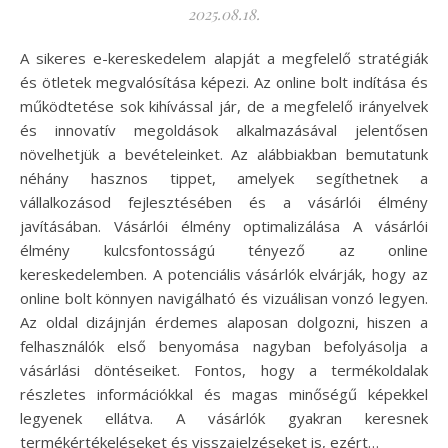
2025.08.18.
A sikeres e-kereskedelem alapját a megfelelő stratégiák
és ötletek megvalósítása képezi. Az online bolt indítása és
működtetése sok kihívással jár, de a megfelelő irányelvek
és innovatív megoldások alkalmazásával jelentősen
növelhetjük a bevételeinket. Az alábbiakban bemutatunk
néhány hasznos tippet, amelyek segíthetnek a
vállalkozásod fejlesztésében és a vásárlói élmény
javításában. Vásárlói élmény optimalizálása A vásárlói
élmény kulcsfontosságú tényező az online
kereskedelemben. A potenciális vásárlók elvárják, hogy az
online bolt könnyen navigálható és vizuálisan vonzó legyen.
Az oldal dizájnján érdemes alaposan dolgozni, hiszen a
felhasználók első benyomása nagyban befolyásolja a
vásárlási döntéseiket. Fontos, hogy a termékoldalak
részletes információkkal és magas minőségű képekkel
legyenek ellátva. A vásárlók gyakran keresnek
termékértékeléseket és visszajelzéseket is, ezért…