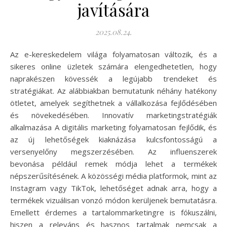
javítására
2025.08.24.
Az e-kereskedelem világa folyamatosan változik, és a
sikeres online üzletek számára elengedhetetlen, hogy
naprakészen kövessék a legújabb trendeket és
stratégiákat. Az alábbiakban bemutatunk néhány hatékony
ötletet, amelyek segíthetnek a vállalkozása fejlődésében
és növekedésében. Innovatív marketingstratégiák
alkalmazása A digitális marketing folyamatosan fejlődik, és
az új lehetőségek kiaknázása kulcsfontosságú a
versenyelőny megszerzésében. Az influenszerek
bevonása például remek módja lehet a termékek
népszerűsítésének. A közösségi média platformok, mint az
Instagram vagy TikTok, lehetőséget adnak arra, hogy a
termékek vizuálisan vonzó módon kerüljenek bemutatásra.
Emellett érdemes a tartalommarketingre is fókuszálni,
hiszen a releváns és hasznos tartalmak nemcsak a