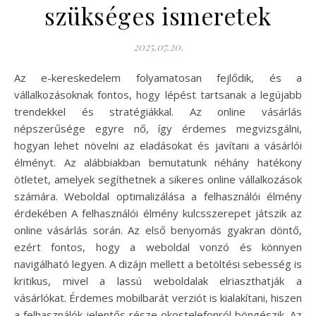
szükséges ismeretek
2025.07.20.
Az e-kereskedelem folyamatosan fejlődik, és a
vállalkozásoknak fontos, hogy lépést tartsanak a legújabb
trendekkel és stratégiákkal. Az online vásárlás
népszerűsége egyre nő, így érdemes megvizsgálni,
hogyan lehet növelni az eladásokat és javítani a vásárlói
élményt. Az alábbiakban bemutatunk néhány hatékony
ötletet, amelyek segíthetnek a sikeres online vállalkozások
számára. Weboldal optimalizálása a felhasználói élmény
érdekében A felhasználói élmény kulcsszerepet játszik az
online vásárlás során. Az első benyomás gyakran döntő,
ezért fontos, hogy a weboldal vonzó és könnyen
navigálható legyen. A dizájn mellett a betöltési sebesség is
kritikus, mivel a lassú weboldalak elriaszthatják a
vásárlókat. Érdemes mobilbarát verziót is kialakítani, hiszen
a felhasználók jelentős része okostelefonról böngészik. Az