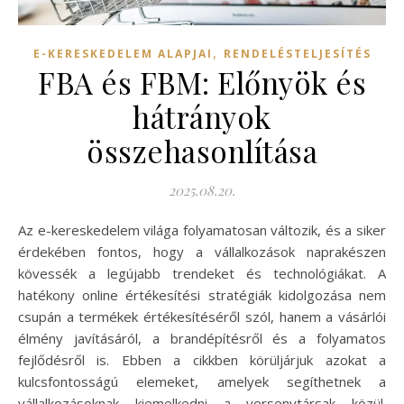
,
E-KERESKEDELEM ALAPJAI
RENDELÉSTELJESÍTÉS
FBA és FBM: Előnyök és
hátrányok
összehasonlítása
2025.08.20.
Az e-kereskedelem világa folyamatosan változik, és a siker
érdekében fontos, hogy a vállalkozások naprakészen
kövessék a legújabb trendeket és technológiákat. A
hatékony online értékesítési stratégiák kidolgozása nem
csupán a termékek értékesítéséről szól, hanem a vásárlói
élmény javításáról, a brandépítésről és a folyamatos
fejlődésről is. Ebben a cikkben körüljárjuk azokat a
kulcsfontosságú elemeket, amelyek segíthetnek a
vállalkozásoknak kiemelkedni a versenytársak közül.