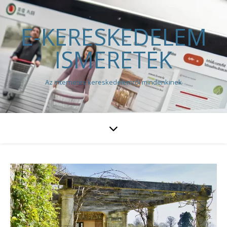
E-KERESKEDELEM
ISMERETEK
Az internetes kereskedelemről mindenkinek