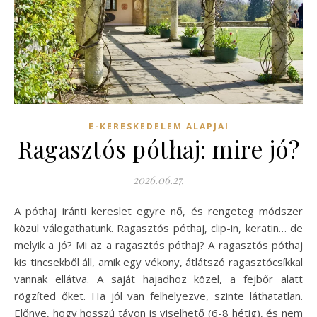
E-KERESKEDELEM ALAPJAI
Ragasztós póthaj: mire jó?
2026.06.27.
A póthaj iránti kereslet egyre nő, és rengeteg módszer
közül válogathatunk. Ragasztós póthaj, clip-in, keratin… de
melyik a jó? Mi az a ragasztós póthaj? A ragasztós póthaj
kis tincsekből áll, amik egy vékony, átlátszó ragasztócsíkkal
vannak ellátva. A saját hajadhoz közel, a fejbőr alatt
rögzíted őket. Ha jól van felhelyezve, szinte láthatatlan.
Előnye, hogy hosszú távon is viselhető (6-8 hétig), és nem